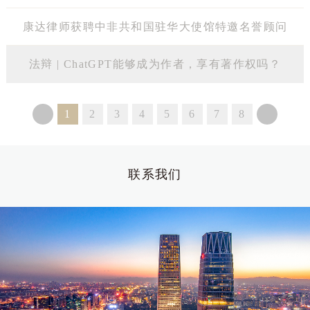
康达律师获聘中非共和国驻华大使馆特邀名誉顾问
法辩 | ChatGPT能够成为作者，享有著作权吗？
1
2
3
4
5
6
7
8
联系我们