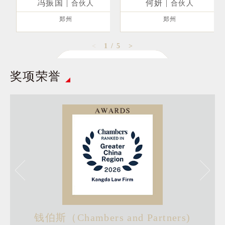
冯振国
|
何妍
|
合伙人
合伙人
郑州
郑州
<
1
/
5
>
奖项荣誉
新闻 | 稚虎乘风 谋定后动II 康达（郑州）律师事务所2021年度总结及表彰会议圆满召开
2022.01.20
新闻 | 动态II 我所冯振国律师应邀为我省申请律师执业人员授课
2021.07.19
钱伯斯（Chambers and Partners)