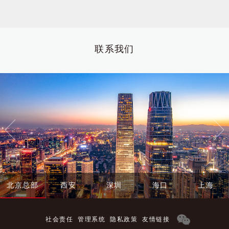
新闻 | 动态II 我所冯振国律师应邀为我省申请律师执业人员授课
2021.07.19
联系我们
新闻 | 党建||北京康达（郑州）律师事务所组织学习两会精神
2022.03.25
新闻 | 小康学习II第011期：董正阳律师分享“刑事控告、报案、举报之流程及救济与建议”
2022.03.17
新闻 | 青英行动II第007期：刘鹏展律师主讲《企业合规管理指引-假期与工伤》
2022.03.12
新闻 | 府院联动走进康达
2022.03.10
北京总部
西安
深圳
海口
上海
新闻 | 献给无谓风雨的你们
2022.03.08
新闻 | 小康学习II第010期：唐新波律师分享“青年律师成长之路”
2022.03.07
社会责任
管理系统
隐私政策
友情链接
新闻 | 青英行动II第006期：徐文青律师主讲《律师事务所财税合规》
2022.03.04