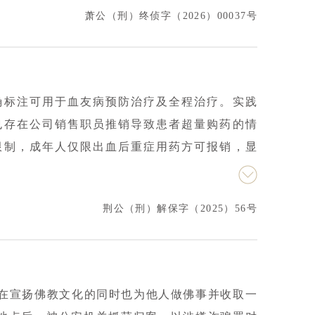
萧公（刑）终侦字（2026）00037号
主动沟通，在审查逮捕及后续侦查阶段，及时提交
关采纳辩护意见，认定不存在犯罪事实。最终，
底终结，当事人法律风险完全化解。
确标注可用于血友病预防治疗及全程治疗。实践
也存在公司销售职员推销导致患者超量购药的情
限制，成年人仅限出血后重症用药方可报销，显
、涉案金额高达数千万元，由公安部联合省级部
数名职员涉嫌医保诈骗一案。本案核心争议焦点
荆公（刑）解保字（2025）56号
与正常治疗的边界；3.预防治疗对应的涉案金额如
且律师会见权受到严格限制。本所律师接受委托
争议点切入，深入核查案件事实与证据，重点围
人存在虚构出血事实的行为”“涉案处方开具是否具
间在宣扬佛教文化的同时也为他人做佛事并收取一
足以认定当事人构成犯罪”的核心辩护意见，并就