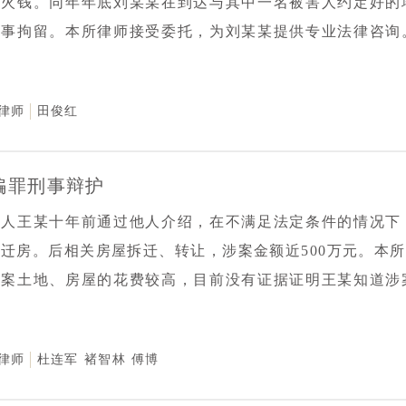
香火钱。同年年底刘某某在到达与其中一名被害人约定好的
与办案机关多次沟通、充分交换意见。最终，律师的辩护意
刑事拘留。本所律师接受委托，为刘某某提供专业法律咨询
审措施。随着案件进一步审查，办案机关最终解除了对当事
办案机关了解案件进展，并多次与经办警官沟通案情、交流
护。
办法》等特别法优先适用 ”“诈骗罪中欺骗的客观要件缺
律师
田俊红
应特别法优于一般法，应由其所在寺院和宗教事务部门优先
刑事责任。公安机关最终同意将刘某某刑事拘留措施变更为
由，决定终止对刘某某的侦查，解除取保候审措施。
骗罪刑事辩护
事人王某十年前通过他人介绍，在不满足法定条件的情况下
迁房。后相关房屋拆迁、转让，涉案金额近500万元。本
涉案土地、房屋的花费较高，目前没有证据证明王某知道涉
证件、材料等虚构事实、隐瞒真相的行为，亦没有参与到中
人的唯一扶养人，满足《人民检察院刑事诉讼规则》第58
律师
杜连军
褚智林
傅博
察机关递交《不予批准逮捕申请书》并提交相关证据材料。
定，维护了当事人的合法权益。