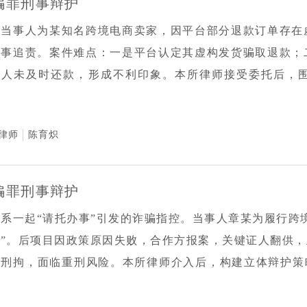
骗罪刑事辩护
案当事人为某知名跨境电商卖家，因平台部分退款订单存在
刑事追责。案件难点：一是平台认定其虚构发货骗取退款；
事人未及时还款，形成不利印象。本所律师接受委托后，
：梳理退款机制与物流规则，论证涉案行为系商业环境下的
国企业追责压力，坚持以证据和法律为依据，厘清商业纠纷
律师
陈育炽
流向等材料，形成数百页证据及法律意见。最终，检察机关
决定。本案通过专业分析跨境电商交易规则，成功避免商
。
骗罪刑事辩护
系一起“请托办事”引发的诈骗指控。当事人章某为履行跨
件”。后项目因政策原因失败，合作方报案，关键证人翻供
被刑拘，面临重刑风险。本所律师介入后，构建立体辩护策
中间人的具体沟通记录、文件交付后合作方认可付款的反馈
过程真实。2.厘清法律边界，指出当事人已履行合同核心