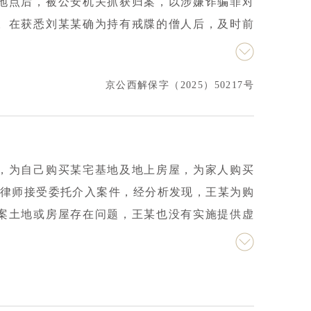
地点后，被公安机关抓获归案，以涉嫌诈骗罪对
见得到办案机关采纳，成功为当事人争取到取保
。在获悉刘某某确为持有戒牒的僧人后，及时前
人的取保候审措施，当事人的合法权益得到有效
意见，提交取保候审申请书。从“《宗教教职人员
失”等角度，结合本案情节，认为本案法律适用方
京公西解保字（2025）50217号
规范处理，而不应直接适用《刑法》等一般法追
取保候审。此后，公安机关又以不构成刑事处罚
，为自己购买某宅基地及地上房屋，为家人购买
所律师接受委托介入案件，经分析发现，王某为购
案土地或房屋存在问题，王某也没有实施提供虚
间人的具体操办过程中；而且王某系生活不能自
0条规定的变更强制措施的条件。本所律师及时向
最终，检察机关采纳辩护意见，作出不予批捕的