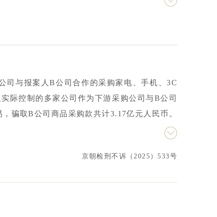
谋诈骗报案人3000万元。鉴于本案尚在侦查初
。本所律师通过资金流向、法律关系说明等提升
刘某，也从未授权钟某与刘某开展合作，张某及
的，客观上从未实施任何诈骗手段，不构成合同
逮捕的决定，公安机关依法将其强制措施变更为
在A公司与报案人B公司合作的采购家电、手机、3C
解除，明确其未涉及合同诈骗犯罪。
人实际控制的多家公司作为下游采购公司与B公司
，骗取B公司商品采购款共计3.17亿元人民币。
本所律师介入后，先后提交了十余份辩护意见，制
发现公安机关并未将有利证据附卷，辩护人强烈
京朝检刑不诉（2025）533号
在审查起诉阶段建议检察院调取报案人涉案合同
本不存在被骗的可能性，报案人对循环贸易的事
终不放弃无罪辩护，围绕着“本案交易模式的设计
辩护。最终，在上级检察院批捕的情况下，某检察