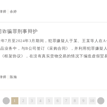
且涉案资金一部分流向了张某，侦查机关认为张某和钟某合
律师
余婷
，相关证据侦查机关可能并不掌握，也难以梳理其中的关系
证据呈现的直观性和说服力，充分证明张某并不认识报案人
A公司开展的项目均真实存在，主观上不存在非法占有的目
同诈骗罪刑事辩护
骗罪。张某在被短暂羁押后，检察机关对张某作出不予批准
22年7月至2024年3月期间，犯罪嫌疑人于某、王某等人
保候审。本案多次补充证据后，张某的取保候审措施被依法
商品业务中，与B公司签订《采购合同》，并利用犯罪嫌疑
《框架协议》，在没有真实货物交易的情况下编造虚假贸易
案人B公司系某市国资委监管的上市公司、行业龙头企业。
大量表格以及调取大量证据提交公安机关，在移送检察院后
律师
陈瀚
议并在审查起诉中重新提交了有关证据。此外，本所律师还
核流程、合同履约法律监管的有关证据，充分证明报案人根
是明知的。本所律师围绕真实交易背景，还原案件真相，始
1
2
3
4
5
6
7
8
9
10
非典型循环贸易，而非为了非法占有财产的交易陷阱”进行