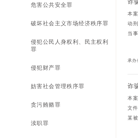
诈
危害公共安全罪
本
破坏社会主义市场经济秩序罪
动
当
侵犯公民人身权利、民主权利
护
罪
跨
承办
金
侵犯财产罪
捕
值
诈
妨害社会管理秩序罪
本案
贪污贿赂罪
文
某
渎职罪
与
事”