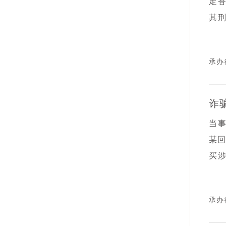
定
此
其
候
往
维
管理
承办
面
究
为
诈
当
某回
买
假
理的
承办
检
决