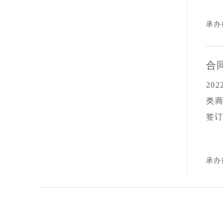
供，
承办
期
了
其
合
诈
20
取
类
签订
报
作
承办
抗
内
实
是