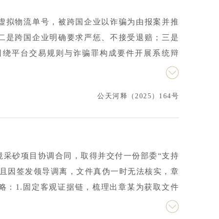
虚拟物流单号，被跨国企业以诈骗为由报案并推
二是跨国企业明确要求严惩、不接受退赔；三是
围绕平台交易规则与诈骗罪构成要件开展系统辩
交易争议，而非以非法占有为目的的诈骗；针对
与刑事犯罪界限；全面整理订单、交易数据、资
公天河释（2025）164号
采纳辩护意见，以证据不足为由作出不予批准逮
业争议被不当刑事化处理，具有一定行业参考价
境采砂项目协调合同，取得并交付一份部委“支持
，且因签发领导调离，文件真伪一时无法核实，章
略：1.固定客观证据链，梳理出章某为获取文件
，以及文件交付与项目后续进展的关联，证明“办
义务，文件事后争议属民事履约评价范畴，与“非