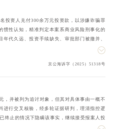
多名投资人兑付300余万元投资款，以涉嫌诈骗罪
”的惯性认知，精准判定本案系商业风险刑事化的
目年代久远、投资手续缺失、审批部门被撤并、
多次前往项目原址实地调查，全力找寻项目曾真
通中，系统梳理有利证据，揭示证人间的亲疏关
京公海诉字（2025）51318号
险引发的民事纠纷，不符合诈骗罪构成要件。最
释放。本案恪守“刑法谦抑原则”，明晰刑事犯罪
有益参考，切实维护了当事人合法权益与司法公
0万元，并被列为追讨对象，但其对具体事由一概不
料进行交叉核验，经多轮证据研判，理清指控逻
目已终止的情况下隐瞒该事实，继续接受报案人投
新项目的投资款。由于授权书和框架协议都是张某提