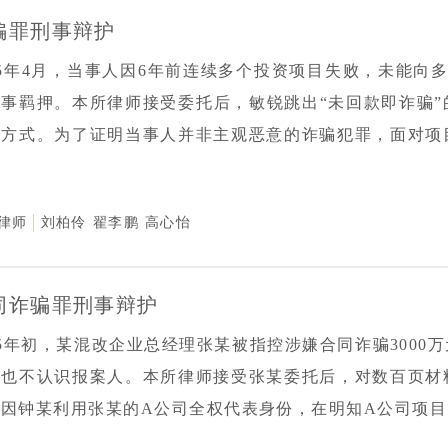
骗罪刑事辩护
25年4月，当事人因6年前连续多个投资项目失败，未能向
刑事羁押。本所律师接受委托后，敏锐跳出“未回款即诈骗
权方式。为了证明当事人并非主观恶意的诈骗犯罪，面对项
据链存在天然缺口的困境下，本所律师全面核验卷宗资料，
存在、属经营风险的客观证据。辩护律师在与检察机关的沟
律师
刘柏伶
翟李鹏
高心怡
，以及与当事人之间的利益冲突，严密论证本案属投资风
，检察机关采纳辩护意见，依法对当事人变更强制措施予以
民事纠纷的法律边界，为同类涉企、涉投资案件办理提供了
同诈骗罪刑事辩护
。
25年初，某混改企业总经理张某被指控涉嫌合同诈骗300
，也不认识报案人。本所律师接受张某委托后，对数百页材
，因钟某利用张某的A公司全权代表身份，在明知A公司项
3000万元，并将其中的1000万元支付给张某，作为