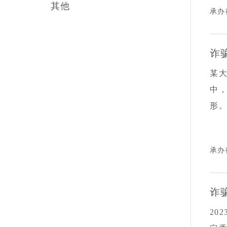
其他
承办
法占
专
公
诈
某
中
形
然
门
承办
有三
何
后
诈
绕“
20
备合