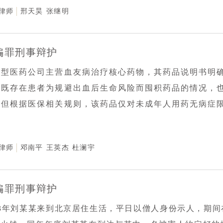
律师
邢天昊
张继明
有”的诈骗故意无关；项目失败属商业政策风险。3.程序
业意见与补充证据，引导侦查机关全面审查。最终，办案机
安机关依法作出《终止侦查决定书》，案件在审查起诉前彻
骗罪刑事辩护
大型医药公司主营血友病治疗核心药物，其药品说明书明
，既存在患者为规避出血后生命风险而囤积药品的情况，
。但根据医保相关规则，该药品仅对未成年人用药无病症
，预防治疗情形并不符合医保报销条件。因本案涉案范围广
挂牌督办，地级市公安局成立专项工作组，立案侦查该公司
律师
邓南平
王英杰
杜澜宇
点：1.预防治疗是否构成骗保行为；2.如何界定预防治疗
认定。鉴于案情重大，当事人被采取监视居住强制措施，
，突破多重阻碍，全力争取到合法会见权，并从案件核心
骗罪刑事辩护
预防治疗与出血后治疗界限模糊”“现有证据无法证实当事
23年刘某某来到北京居住生活，平日以僧人身份示人，期
理依据”等关键角度展开分析，最终提出“本案现有证据不