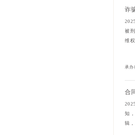
诈
20
被
维
证
实
承办
系
终
与
合
正
20
知
辑
资款