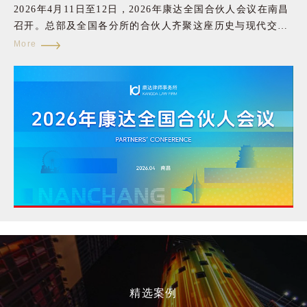
2026年4月11日至12日，2026年康达全国合伙人会议在南昌
召开。总部及全国各分所的合伙人齐聚这座历史与现代交融
的城市，围绕制度优化、业务发展与人才战略等核心议题展
More
开深入交流，以务实之策回应行业之变，以协同之力凝聚发
展共识，为康达迈向更高水平的发展明确方向。4月11日下
午，康达合伙人会议主席付洋通过在线方式向大会致以诚挚
祝贺并发表致辞。他指出，此次会议在人民解放军建军100
周年前夕于南昌召开，具有特殊的历史与现实意义。回顾近
年来的发展历程，他表示，康达在复杂多变的形势下，依然
取得了令人振奋的成绩，这凝聚了全体合伙人与康达人的共
同努力。面对行业内的重大挑战，康达之所以能够保持稳定
发展，根本在于长期坚持的制度建设与合伙人共同的风险意
识。他强调，健全的制度在关键时刻对律师和事务所具有双
重保护作用。他同时建议，建立合伙人会议层面的政策研究
机制，推动制度完善与健康管理体系建设。在致辞的最后，
他呼吁全体合伙人重视身体健康，未来应将合伙人及律师的
健康管理纳入制度化安排。他祝愿本次合伙人会议圆满成
功，希望大家在“和而不同”的精神下，继续把康达建设成一
精选案例
个稳健、温暖、可持续发展的“百年大所”。