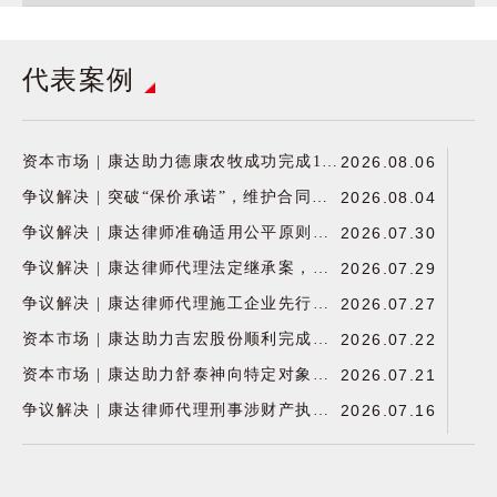
坡、韩国、日本、俄罗斯等
争议解决 | 康达律师代理监狱服刑期间死亡案件，向某省高院国家赔偿委员会申请赔偿，获胜诉判决
2026.06.10
纷，为顾问公司的发展壮大
涉外业务
多地律师事务所建立了全面
More
保驾护航。
刑事辩护 | 康达律师成功为涉嫌走私、运输毒品案当事人争取取保候审
2026.06.10
稳定的合作网络。随着“一
代表案例
争议解决 | 康达律师代理两起大额债权人撤销权案件获全胜，破解公司恶意转移财产逃债困局
2026.06.09
带一路”战略的深入推广，
康达发挥自身综合业务优
资本市场 | 康达助力康美特北交所IPO获证监会注册批复
2026.06.08
势，加强海外市场的探索和
企业合规业务是区别于传统
资本市场 | 康达助力德康农牧成功完成1亿美元零息可转债发行
2026.08.06
拓展，在涉外项目上积累了
法律服务的一项独立业务领
丰富的服务经验，处理了诸
争议解决 | 突破“保价承诺”，维护合同效力，康达律师协助央企地产子公司免除1.2亿元解约风险
2026.08.04
域，其目标是辅导企业建立
多有影响力的重大涉外案
企业合规
合规管理体系，减少行政监
争议解决 | 康达律师准确适用公平原则助力客户免除巨额业绩对赌责任
2026.07.30
More
件，为包括国企、民企、外
管、刑事执法及国际组织制
商投资企业以及境外企业在
争议解决 | 康达律师代理法定继承案，成功推翻放弃遗产份额的公证效力
2026.07.29
裁风险，并形成行政、刑事
内的各类客户提供多领域全
及其他激励机制。康达于
争议解决 | 康达律师代理施工企业先行追索进度款，三个月审结实现快速回款
2026.07.27
方位的法律服务，不但为中
2024年4月正式成立企业合
国企业走出国门保驾护航，
资本市场 | 康达助力吉宏股份顺利完成H股配售
2026.07.22
规专业委员会，参与了多项
而且也为外国企业进入中国
工信部、中国电子商会、中
资本市场 | 康达助力舒泰神向特定对象发行股票项目顺利完成
2026.07.21
市场提供了强有力的支持。
国贸促会组织的团体标准起
争议解决 | 康达律师代理刑事涉财产执行案外人异议案，保障当事人合法财产权益
2026.07.16
草及制定工作、与国内及域
外著名高校在ESG合规领域
刑事辩护 | 康达律师代理公安部跨省集群涉税虚开案，经多层辩护策略实现全案不起诉
2026.07.15
达成了全面的战略合作伙伴
资本市场 | 康达助力声迅股份收购武汉中科锐择
2026.07.13
关系，共同推动合规理论创