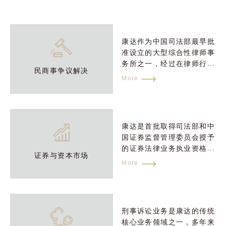
康达作为中国司法部最早批
准设立的大型综合性律师事
务所之一，经过在律师行业
民商事争议解决
三十余年的深耕与积累，争
More
议解决领域一直是康达的核
心优势业务。多年来，康达
争议解决团队代理了各种类
型的疑难复杂诉讼及仲裁案
康达是首批取得司法部和中
件，案件类型呈现多样化、
国证券监督管理委员会授予
复杂化的特点，在最高人民
的证券法律业务执业资格的
法院及全国各级法院均有康
证券与资本市场
律师事务所之⼀，从业至今
More
达律师代理案件的身影并取
无任何行业内的违规或处罚
得了卓越的成绩。
记录。康达有众多首批证券
律师，具有⾮常丰富的理论
和实践经验。
刑事诉讼业务是康达的传统
核心业务领域之一，多年来