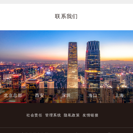
刑事辩护 | 康达律师代理非法经营罪案二审成功翻盘，主犯变从犯刑期大幅降低
2026.07.13
新与实践发展。依托康达长
期以来为市场监督管理部
资本市场 | 康达律师代理买卖合同纠纷案，通过复合型商事诉讼策略维护债权人近千万债权
2026.07.10
联系我们
门、审计部门、税务部门、
资本市场 | 康达助力康美特北交所成功上市
2026.07.09
证券监管部门等政府监管部
门及各行业企事业单位提供
争议解决 | 康达律师代理上市公司股权代持纠纷案件获胜，回收投资人收益
2026.07.06
合规法律服务的丰富经验，
争议解决 | 康达律师代理民营酒店应诉某省会机场巨额房屋租赁纠纷案，历时两年本反诉双线攻坚，终获胜诉判决
2026.07.03
康达合规律师不仅能够准确
把握监管政策，还能为客户
资本市场 | 康达助力港股“抗血清第一股”江西生物香港联交所主板上市
2026.06.30
提供更有效的解决方案和更
争议解决 | 康达律师助力民营企业二审改判胜诉，成功突破审计僵局获全额回款
2026.06.29
直接的沟通渠道，为企业化
解危机，降低责任风险。近
刑事辩护 | 康达律师代理组织、领导传销活动罪案为当事人精准辩护获大幅减轻量刑
2026.06.17
年来，除传统的反腐败和商
争议解决 | 康达代理东方学子公司取得AI教育领域不正当竞争维权重要胜诉
2026.06.16
业贿赂外，康达合规律师在
劳动用工、供应链、金融防
资本市场 | 康达助力松发股份向特定对象发行股票项目成功注册
2026.06.15
北京总部
西安
深圳
海口
上海
范与制裁、网络安全与数据
争议解决 | 康达律师代理监狱服刑期间死亡案件，向某省高院国家赔偿委员会申请赔偿，获胜诉判决
2026.06.10
保护、反垄断与不正当竞
争、进出口贸易管制等新兴
刑事辩护 | 康达律师成功为涉嫌走私、运输毒品案当事人争取取保候审
2026.06.10
社会责任
管理系统
隐私政策
友情链接
领域积累了丰富的合规经
争议解决 | 康达律师代理两起大额债权人撤销权案件获全胜，破解公司恶意转移财产逃债困局
2026.06.09
验，能够协助企业建立和完
资本市场 | 康达助力康美特北交所IPO获证监会注册批复
2026.06.08
善合规体系，并提供配套的