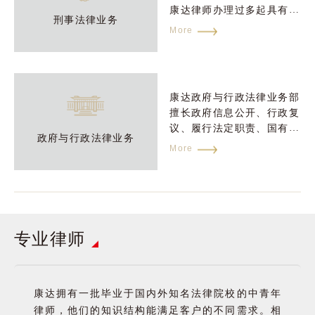
康达律师办理过多起具有重
刑事法律业务
大社会影响的刑事案件，树
More
立了大量成功辩护的精彩案
例。康达刑事诉讼律师团队
成员多毕业于国内外知名法
律院校，专业基础知识扎
康达政府与行政法律业务部
实；且部分成员具有在公、
擅长政府信息公开、行政复
检、法等机关从事刑事司法
议、履行法定职责、国有资
工作的丰富经验，可以从多
政府与行政法律业务
产处置、政府采购、信访接
More
角度提供专业法律服务。
待、房屋征收与拆迁、不动
产登记、公房管理、不动产
交易、住房保障、行政许
可、行政处罚、社保稽核、
康达是最早涉足资产重组业
金融服务等方面业务，在上
务领域的中国律所之一，先
专业律师
述方面具有非常丰富的实践
后承办了大量有影响力的破
经验。
破产清算与重整
产清算与重整项目。先后被
More
北京市高级人民法院、陕西
省高级人民法院、广州市中
康达拥有一批毕业于国内外知名法律院校的中青年
级人民法院、成都市中级人
律师，他们的知识结构能满足客户的不同需求。相