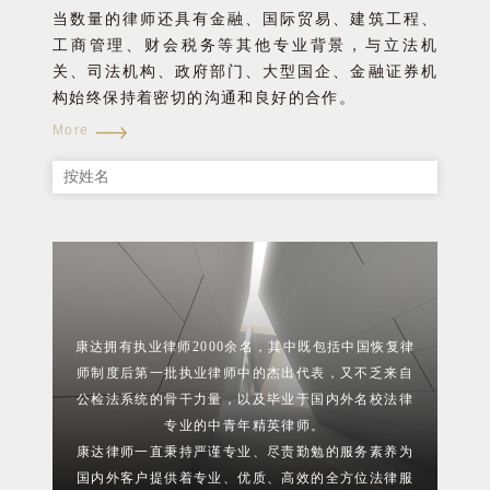
民法院、沈阳市中级人民法
当数量的律师还具有金融、国际贸易、建筑工程、
依托于康达在争议解决领域
院、鞍山市中级人民法院等
工商管理、财会税务等其他专业背景，与立法机
的实力，劳动法业务团队以
编入破产管理人名册，并担
关、司法机构、政府部门、大型国企、金融证券机
争议解决为核心，辐射延展
任北京、成都两地破产管理
劳动法/劳动仲裁
构始终保持着密切的沟通和良好的合作。
到劳动法业务的非诉讼领
More
人协会副会长单位。
域。康达成立三十余年来，
More
始终致力于解决用人单位与
劳动者的纠纷，使企业在减
少经营成本的同时合法合规
知识产权业务（著作权、商
地开展经营，或帮助员工争
标、专利、技术秘密、植物
取其合法权益。
新品种、反不正当竞争等）
知识产权
是康达核心业务领域之一。
More
康达已由国家知识产权局批
准授予专业代理资格，成为
康达拥有执业律师2000余名，其中既包括中国恢复律
专利代理机构。
师制度后第一批执业律师中的杰出代表，又不乏来自
康达税法律师团队由精通法
公检法系统的骨干力量，以及毕业于国内外名校法律
律、税务、财务等领域的专
专业的中青年精英律师。
业律师组成，对涉税案件有
康达律师一直秉持严谨专业、尽责勤勉的服务素养为
税法
着深刻的理论研究和实践经
More
国内外客户提供着专业、优质、高效的全方位法律服