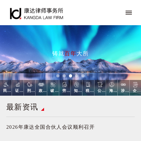
铸就
百年
大所
企业合规
民商事争议解决
证券与资本市场
刑事法律业务
政府与行政法律业务
破产清算与重整
劳动法/劳动仲裁
知识产权
税法
公司法律业务
海事海商
涉外业务
最新资讯
2026年康达全国合伙人会议顺利召开