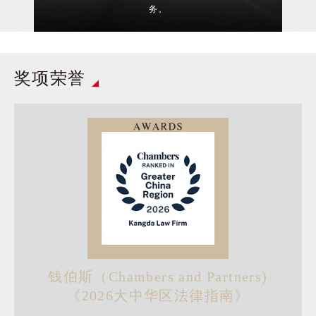
验，致力于为国内外客户提
务。
供税务咨询、税务筹划、税
法顾问和税务争议解决等涉
税法律服务。
康达拥有一批具备极高专业
能力和丰富实践经验的公司
奖项荣誉
法律师，他们长期致力于公
公司法律业务
司法业务的理论研究和司法
More
实践，在公司设立、运营、
合并、分立、减资，增资等
各个环节，为公司、股东、
公司的债权人提供专业的法
康达律师事务所海事海商团
律服务。
队具有十余年从事海事海商
案件专业经历，系长江海商
海事海商
法学会成员。从业律师均具
More
争议解决 | 康达律师助力民营企业二审改判胜诉，成功突破审计僵局获全额回款
2026.06.29
有丰富的理论和实践经验，
代理众多顾问单位，在海事
刑事辩护 | 康达律师代理组织、领导传销活动罪案为当事人精准辩护获大幅减轻量刑
2026.06.17
法律服务领域内有良好的口
钱伯斯（Chambers and Partners)
争议解决 | 康达代理东方学子公司取得AI教育领域不正当竞争维权重要胜诉
2026.06.16
碑。在长江流域，不仅代理
《2026大中华区法律指南》
康达涉外法律服务团队与美
相关案件，更致力于完善规
资本市场 | 康达助力松发股份向特定对象发行股票项目成功注册
2026.06.15
国、加拿大、英国、新加
范水路运输规则，定争止