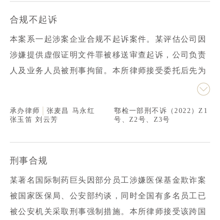
立合规体系建设。同时，律师首创性地将后续的实践
报告作为整改检验的标尺，在合规计划中阐明一边整
合规不起诉
改一边检验的工作思路，旧问题针对性整改、新问题
本案系一起涉案企业合规不起诉案件。某评估公司因
马上调整，用动态的高标准要求企业。通过合规整
涉嫌提供虚假证明文件罪被移送审查起诉，公司负责
改，检察机关最终作出不起诉决定。
人及业务人员被刑事拘留。本所律师接受委托后先为
公司负责人办理取保候审，又立即向检察机关提交
《企业合规考察申请书》。检察机关采纳了律师的意
承办律师
张麦昌
马永红
鄠检一部刑不诉（2022）Z1
见，向该公司发出《检察建议书》。本所律师组建合
张玉笛
刘云芳
号、Z2号、Z3号
规律师团队，制定《企业合规计划书》，帮助公司建
立专项合规管理体系，开展了十余场专题培训，形成
刑事合规
六大类整改过程文件，最终通过检察机关的验收，评
某著名国际制药巨头因部分员工涉嫌医保基金欺诈案
估公司、公司负责人、经办业务人员等均获不起诉，
被国家医保局、公安部约谈，同时全国有多名员工已
取得圆满成功。
被公安机关采取刑事强制措施。本所律师接受该跨国