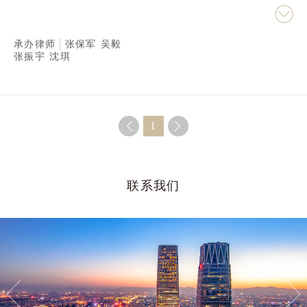
药企委托后，立即成立专门工作团队，通过对委托人
经营模式、具体业务流程、财务管理制度等进行尽调
承办律师
张保军
吴毅
的基础上，制订详细的调查方案，开展内部反舞弊调
张振宇
沈琪
查，并根据调查结果出具刑事合规整改方案，有效化
解了委托人的经营风险，并为委托人争取主动提供了
强有力的支持，最终化解了委托人刑事风险。
1
联系我们