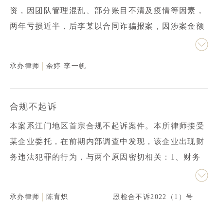
资，因团队管理混乱、部分账目不清及疫情等因素，
两年亏损近半，后李某以合同诈骗报案，因涉案金额
巨大，遂某市经侦支队受案调查。本所律师接受张某
委托后，紧急组建团队有效分工，快速准确地梳理证
承办律师
余婷
李一帆
据材料，在黄金72小时内完成跨境流水核验、中英文
件翻译及投资真实性论证，并运用金融数据可视化技
术厘清复杂案情，将专业投资术语转化为侦查语言呈
合规不起诉
现给办案机关；同时，同步推动民事救济，协助张某
本案系江门地区首宗合规不起诉案件。本所律师接受
退还剩余资金并达成退出协议；最后逆向追查团队内
某企业委托，在前期内部调查中发现，该企业出现财
部侵占线索且固定证据，切割张某责任。三周后，经
务违法犯罪的行为，与两个原因密切相关：1、财务
侦支队做出不予立案的通知。李某提起复议和复核，
制度缺乏监管；2、股东决议违法。本所律师从财务
均被驳回；后李某向该市检察院提出立案监督，也未
制度完善、股东会决议合规、公司内设合规团队、针
获支持。张某涉嫌合同诈骗的刑事风险得以成功化
承办律师
陈育炽
恩检合不诉2022（1）号
对财务制度、决议过程、举报监督制度等重点领域建
解。