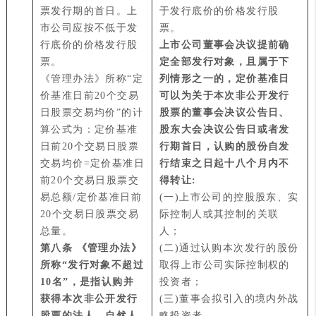
票发行期的首日。上
于发行底价的价格发行股
市公司应按不低于发
票。
行底价的价格发行股
上市公司董事会决议提前确
票。
定全部发行对象，且属于下
《管理办法》所称“定
列情形之一的，定价基准日
价基准日前20个交易
可以为关于本次非公开发行
日股票交易均价”的计
股票的董事会决议公告日、
算公式为：定价基准
股东大会决议公告日或者发
日前20个交易日股票
行期首日，认购的股份自发
交易均价=定价基准日
行结束之日起十八个月内不
前20个交易日股票交
得转让:
易总额/定价基准日前
(一)上市公司的控股股东、实
20个交易日股票交易
际控制人或其控制的关联
总量。
人；
第八条
《管理办法》
(二)通过认购本次发行的股份
所称“发行对象不超过
取得上市公司实际控制权的
10名”，是指认购并
投资者；
获得本次非公开发行
(三)董事会拟引入的境内外战
股票的法人、自然人
略投资者。