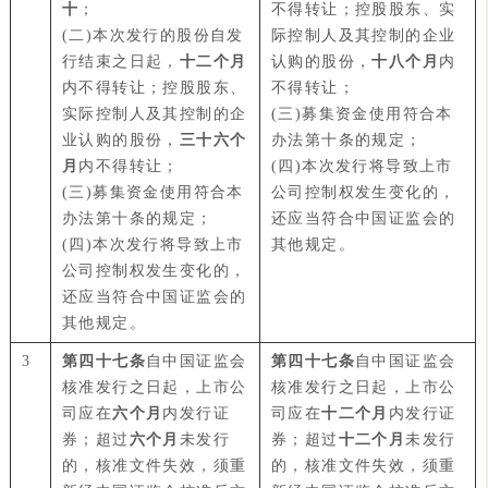
十
；
不得转让；控股股东、实
(二)本次发行的股份自发
际控制人及其控制的企业
行结束之日起，
十二个月
认购的股份，
十八个月
内
内不得转让；控股股东、
不得转让；
实际控制人及其控制的企
(三)募集资金使用符合本
业认购的股份，
三十六个
办法第十条的规定；
月
内不得转让；
(四)本次发行将导致上市
(三)募集资金使用符合本
公司控制权发生变化的，
办法第十条的规定；
还应当符合中国证监会的
(四)本次发行将导致上市
其他规定。
公司控制权发生变化的，
还应当符合中国证监会的
其他规定。
3
第四十七条
自中国证监会
第四十七条
自中国证监会
核准发行之日起，上市公
核准发行之日起，上市公
司应在
六个月
内发行证
司应在
十二个月
内发行证
券；超过
六个月
未发行
券；超过
十二个月
未发行
的，核准文件失效，须重
的，核准文件失效，须重