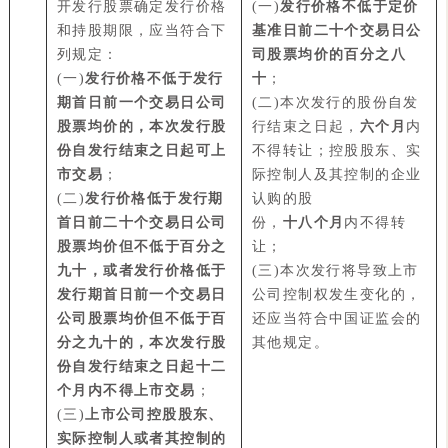
开发行股票确定发行价格
(一)
发行价格不低于定价
和持股期限，应当符合下
基准日前二十个交易日公
列规定：
司股票均价的百分之八
(一)
发行价格不低于发行
十
；
期首日前一个交易日公司
(二)本次发行的股份自发
股票均价的，本次发行股
行结束之日起，
六个月
内
份自发行结束之日起可上
不得转让；控股股东、实
市交易
；
际控制人及其控制的企业
(二)
发行价格低于发行期
认购的股
首日前二十个交易日公司
份，
十八个月
内不得转
股票均价但不低于百分之
让；
九十，或者发行价格低于
(
三)本次发行将导致上市
发行期首日前一个交易日
公司控制权发生变化的，
公司股票均价但不低于百
还应当符合中国证监会的
分之九十的，本次发行股
其他规定。
份自发行结束之日起十二
个月内不得上市交易
；
(三)
上市公司控股股东、
实际控制人或者其控制的