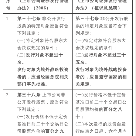
序
《上市公司证券发行管理
《上市公司证券发行管理
号
办法》（2006）
办法》
（征求意见稿）
1
第
三十七条
非公开发行
第三十七条
非公开发行股
股票的特定对象应当符合
票的特定对象应当符合下
下列规定：
列规定:
(一)特定对象符合股东大
(一)特定对象符合股东大
会决议规定的条件；
会决议规定的条件；
(二)
发行对象不超过十
(二)
发行对象不超过三十
名。
五名
。
发行对象为境外战略投资
发行对象为境外战略投资
者的，应当经国务院相关
者的，应当遵守国家的相
部门事先批准
。
关规定
。
2
第三十八条
上市公司非
(一)发行价格不低于定价
公开发行股票，应当符合
基准日前二十个交易日公
下列规定：
司股票均价的
百分之八
(一)发行价格不低于定价
十
；
基准日前二十个交易日公
(二)本次发行的股份自发
司股票均价的
百分之九
行结束之日起，
六个月
内