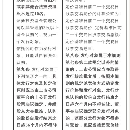
或者其他合法投资组
定价基准日前二十个交易日
织不超过10名。
股票交易均价的计算公式为:
证券投资基金管理公
定价基准日前二十个交易日
司以其管理的2只以上
股票交易均价=定价基准日前
基金认购的，视为一
二十个交易日股票交易总额/
个发行对象。
定价基准日前二十个交易日
信托公司作为发行对
股票交易总量。
象，只能以自有资金
第八条 发行对象属于本细则
认购。
第七条第二款规定以外的情
第
九
条
发行对象属于
形的，上市公司应当在取得
下列情形之一的，
具
发行核准批文后，按照本细
体发行对象及其定价
则的规定以竞价方式确定发
原则应当由上市公司
行价格和发行对象。发行对
董事会的非公开发行
象认购的股份自发行结束之
股票决议确定，并经
日起六个月内不得转让。董
股东大会批准，认购
事会决议确定部分发行对象
的股份自发行结束之
的，该部分发行对象不得参
日起36个月内不得转
与竞价，但应当接受竞价结