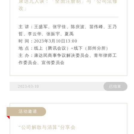
康达九人谈：「全面注册制」与「公司法修
改」
主 讲：王盛军、张宇佳、陈庆波、苗伟峰、王乃
哲、李云华、张振宇、夏禹
时 间：2023年3月10日13:00
地 点：线上（腾讯会议）+线下（郑州分所）
主 办：康达民商事争议解决委员会、青年律师工
作委员会、宣传委员会
2023-03-10
已结束
活动邀请
“公司解散与清算”分享会