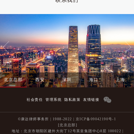
联系我们
北京总部
西安
深圳
海口
上海
社会责任
管理系统
隐私政策
友情链接
©康达律师事务所 | 1988-2022 |
京ICP备09042190号-1
[北京总部]
地址：北京市朝阳区建外大街丁12号英皇集团中心8层 100022 |