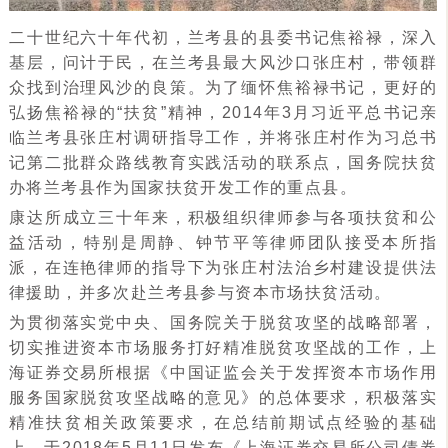
二十世纪六十年代初，兰考县的县委书记焦裕禄，深入
基层，问计于民，在兰考县最大风沙口张庄村，带领群
众找到治理风沙的良策。为了缅怀焦裕禄书记，更好的
弘扬焦裕禄的“扶贫”精神，
2014
年
3
月习近平总书记亲
临兰考县张庄村调研指导工作，并将张庄村作为习总书
记第二批群众路线教育实践活动的联系点，国务院扶贫
办将兰考县作为国家扶贫开发工作的重点县。
康达所成立三十年来，积极组织律师参与各项扶贫和公
益活动，特别是周静、钟节平等律师团队接受本所指
派，在连艳律师的指导下为张庄村法治乡村建设提供法
律援助，并多次赴兰考县参与资本市场扶贫活动。
为贯彻落实党中央、国务院关于脱贫攻坚的战略部署，
切实推进资本市场服务打好精准脱贫攻坚战的工作，上
海证券交易所根据《中国证监会关于发挥资本市场作用
服务国家脱贫攻坚战略的意见》的总体要求，积极落实
精准扶贫相关政策要求，在总结前期试点经验的基础
上，于
2018
年
5
月
11
日发布《上海证券交易所公司债券