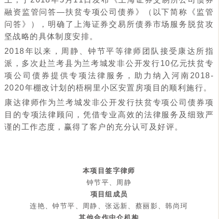
融资监管问答—扶贫专项公司债券》（以下简称《监管
问答》），明确了上海证券交易所债券市场服务脱贫攻
坚战略的具体制度安排。
2018
年以来，周静、钟节平等律师团队接受康达所指
派，多次赴兰考县为兰考城发非公开发行
10
亿元扶贫专
项公司债券提供专项法律服务，助力纳入河南
2018-
2020
年棚改计划的梧桐里小区安置房项目的顺利施行。
康达律师作为兰考城发非公开发行扶贫专项公司债券项
目的专项法律顾问，凭借专业高效的法律服务及细致严
谨的工作态度，赢得了客户的充分认可及好评。
本项目签字律师
钟节平、周静
项目组成员
连艳、钟节平、周静、张远新、蔡丽影、韩尚珂
其他合作中介机构