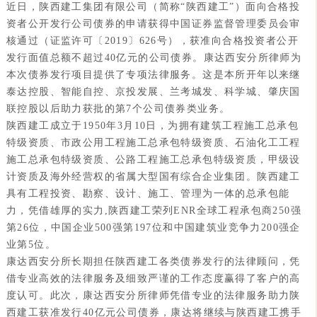
近日，陕西建工集团有限公司（简称“陕西建工”）面向合格投
资者公开发行公司债券的申请获得中国证券监督管理委员会审
核通过（证监许可〔2019〕626号），获准向合格投资者公开
发行面值总额不超过40亿元的公司债券。康达西安分所律师为
本次债券发行项目提供了专项法律服务。这是本所开年以来继
泰达控股、智能自控、京投发展、兰考城发、科学城、肇庆国
联控股以后助力获批的第7个公司债券类业务。
陕西建工成立于1950年3月10日，为拥有建筑工程施工总承包
特级资质、市政公用工程施工总承包特级资质、石油化工工程
施工总承包特级资质、公路工程施工总承包特级资质，甲级设
计资质及海外经营权的省属大型国有综合企业集团。陕西建工
具有工程投资、勘察、设计、施工、管理为一体的总承包能
力，凭借雄厚的实力,陕西建工荣列ENR全球工程承包商250强
第26位，中国企业500强第197位和中国建筑业竞争力200强企
业第5位。
康达西安分所长期担任陕西建工各类债券发行的法律顾问，凭
借专业高效的法律服务及细致严谨的工作态度赢得了客户的高
度认可。此次，康达西安分所律师凭借专业的法律服务助力陕
西建工获准发行40亿元公司债券，康达将继续与陕西建工携手