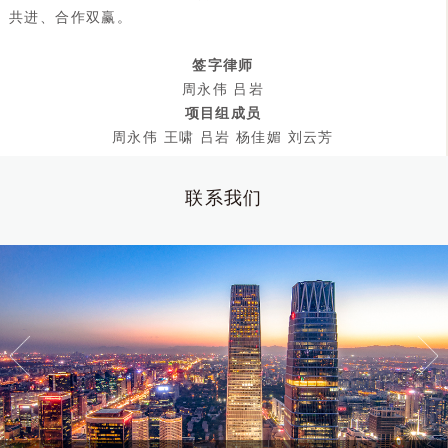
共进、合作双赢。
签字律师
周永伟 吕岩
项目组成员
周永伟 王啸 吕岩 杨佳媚 刘云芳
联系我们