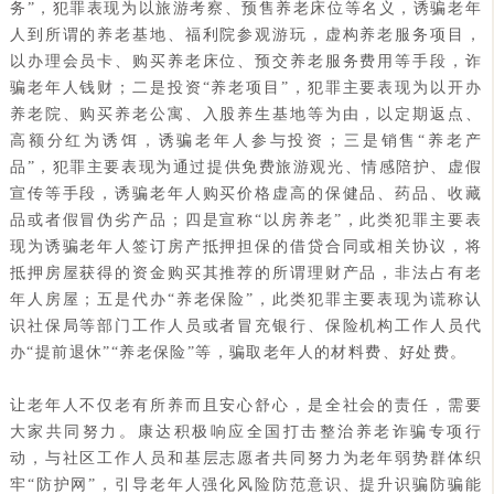
务”，犯罪表现为以旅游考察、预售养老床位等名义，诱骗老年
人到所谓的养老基地、福利院参观游玩，虚构养老服务项目，
以办理会员卡、购买养老床位、预交养老服务费用等手段，诈
骗老年人钱财；二是投资“养老项目”，犯罪主要表现为以开办
养老院、购买养老公寓、入股养生基地等为由，以定期返点、
高额分红为诱饵，诱骗老年人参与投资；三是销售“养老产
品”，犯罪主要表现为通过提供免费旅游观光、情感陪护、虚假
宣传等手段，诱骗老年人购买价格虚高的保健品、药品、收藏
品或者假冒伪劣产品；四是宣称“以房养老”，此类犯罪主要表
现为诱骗老年人签订房产抵押担保的借贷合同或相关协议，将
抵押房屋获得的资金购买其推荐的所谓理财产品，非法占有老
年人房屋；五是代办“养老保险”，此类犯罪主要表现为谎称认
识社保局等部门工作人员或者冒充银行、保险机构工作人员代
办“提前退休”“养老保险”等，骗取老年人的材料费、好处费。
让老年人不仅老有所养而且安心舒心，是全社会的责任，需要
大家共同努力。康达积极响应全国打击整治养老诈骗专项行
动，与社区工作人员和基层志愿者共同努力为老年弱势群体织
牢“防护网”，引导老年人强化风险防范意识、提升识骗防骗能