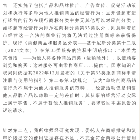
售，还实施了包括产品和品牌推广、广告宣传、促销活动策
划和执行等多种为他人推销商品的经营行为；且开设超市进
行经营的行为在现行商标分类中并无其他可以对应的分类，
如将超市经营行为排斥在商标分类第35类以外，则意味着超
市经营这一合法的商业行为将无法通过注册商标来获得保
护。现行《类似商品和服务区分表
——
基于尼斯分类第十二版
（2024文本）》在第35类服务的注释中明确指出：“本类尤
其包括：
——
为他人将各种商品归类（运输除外），以便顾客
浏览和购买；这种服务可由零售商店……提供”。国家知识产
权局则依据其2022年12月发布的《关于第35类服务商标申请
注册与使用的指引》第二条第5款规定，认为“单纯的商品销
售行为不属于为他人推销服务的范畴……经营活动仅是销售
他人品牌产品以赚取一定的差价时，其从事的经营活动实际
上属于零售，不属于替他人推销服务”，要求驳回本案原告的
诉讼请求。
针对第二点，我所律师经研究发现，委托人在
商标撤销
和复
审阶段提交的使用证据存在不足，不完全符合商标公开使用