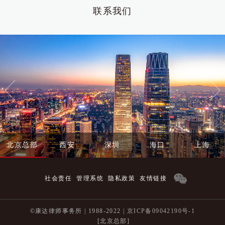
联系我们
北京总部
西安
深圳
海口
上海
社会责任
管理系统
隐私政策
友情链接
©康达律师事务所 | 1988-2022 |
京ICP备09042190号-1
[北京总部]