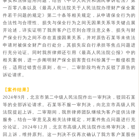
事实和法律适用问题，结合《中华人民共和国民事诉讼法》第
一百零八条以及《最高人民法院关于人民法院办理财产保全案
件若干问题的规定》第二十条等相关规定，从申请保全行为的
合法性与合理性、损失与保全行为之间无因果关系等关键点展
开论述，详实证明了我所客户已尽到合理注意义务、损失与财
产保全行为之间不存在直接因果关系，并对原告石某等未依法
申请对被保全财产自行处分，其损失应自行承担等焦点问题进
行充分论证。同时我所律师还引用《最高人民法院公报》中的
相关案例，进一步阐明财产保全损害责任纠纷属于一般侵权责
任，适用过错责任原则，在一、二审阶段均有力反驳了原告的
诉讼请求。
【案件结果】
2024年9月，北京市第二中级人民法院作出一审判决，驳回石某
等的全部诉讼请求。石某等不服一审判决，向北京市高级人民
法院提起上诉。二审期间，我所律师团队继续为客户提供法律
服务，结合一审意见及相关法律规定，对案件焦点问题进行充
分论证。2024年12月，北京市高级人民法院作出终审判决，驳
回上诉，维持原判。这一判决不仅再次确认了我方客户某股份