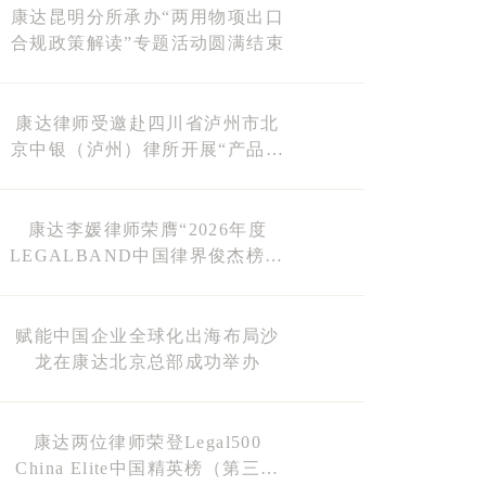
康达昆明分所承办“两用物项出口
合规政策解读”专题活动圆满结束
康达律师受邀赴四川省泸州市北
京中银（泸州）律所开展“产品责
任诉讼及其应对”专题讲座
康达李媛律师荣膺“2026年度
LEGALBAND中国律界俊杰榜30
强”榜单
赋能中国企业全球化出海布局沙
龙在康达北京总部成功举办
康达两位律师荣登Legal500
China Elite中国精英榜（第三期