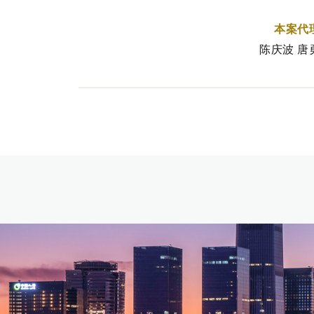
本案代
陈庆波 唐