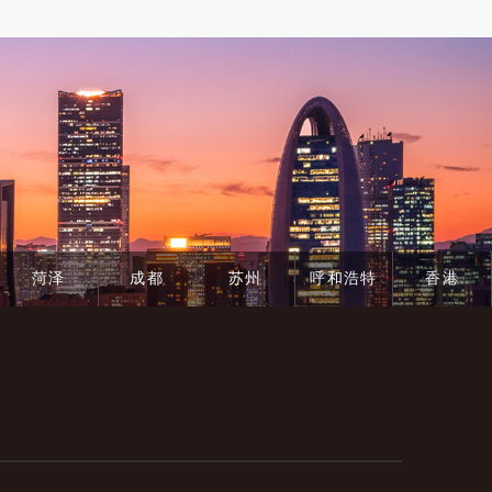
菏泽
成都
苏州
呼和浩特
香港