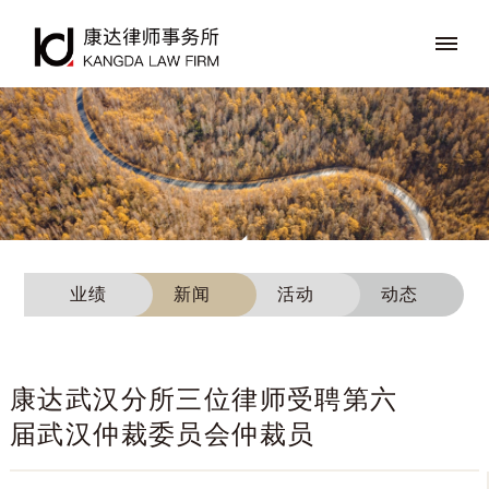
业绩
新闻
活动
动态
康达武汉分所三位律师受聘第六
届武汉仲裁委员会仲裁员