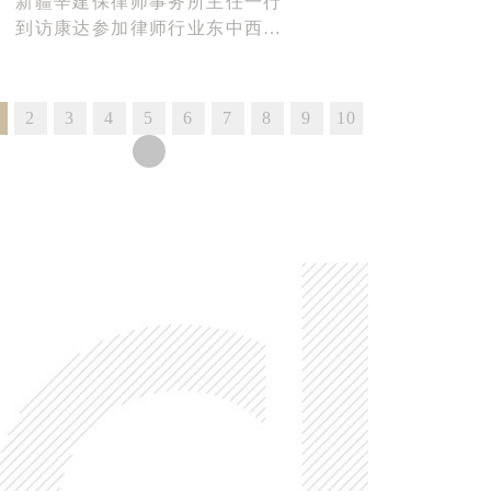
新疆辛建保律师事务所主任一行
到访康达参加律师行业东中西部
对口帮扶活动
2
3
4
5
6
7
8
9
10