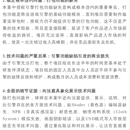
2.锁定根本违约问题：打包功能的缺失
本案中授权引擎打包功能缺失是构成根本违约的重要事实。打
包功能是商业游戏引擎的基础功能模块，直到项目需要制作版
署送审包时，授权方仍不能提供引擎的打包功能。这不仅是严
重的技术瑕疵，而且是直接阻断、延误了客户作品进入市场获
得收益的路径。项目无法送审，直接影响产品进入市场的时
机，使其一次次错过收入高峰期，并在竞品面前失去先机。
3.技术问题的严重后果：引擎功能缺陷引发的商业损失
由于引擎无法打包，整个项目组在长达半年的时间里基本处于
研发停滞状态，项目组的固定人员及中台人员还不得不参与引
擎的故障反馈和维护，构成数月的人员成本浪费和资源浪费。
4.全面的细节证据：向法庭具象化展示技术问题
除打包问题外，律师在本案中还向法庭提供、展示、说明、对
比引擎存在的各方面技术问题，如Shader（着色器）编辑器缺
失、NPR（非真实感渲染）材质色差、物理布料系统（Cloth
System）模拟失效、画面阴影错误，以及USD格式导入导致层
级丢失等技术问题。通过量化取证和对比展示，让法官直观看