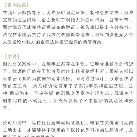
【案件结果】
在我所律师指导下，客户及时固定证据、制作必要文书，形成
完整的证据闭环，全面反映了创始人的违约行为。庭审环节，
面对我方形成完整证据链条的举证，被告难以提出有效抗辩。
法院在审理后支持了我方的全部诉讼请求，最终判决创始人个
人应当给付我方的金额达原投资金额的两倍有余。
【结语】
刑民交叉案件中，在刑事立案存在争议、证明标准较高的情况
下，律师的价值在于能够及时作出精准路经判断，果断选择以
民事合同条款为依据的追索路径。同时通过审计、股东会决议
等前置工作，为后续诉讼奠定了坚实的事实和证据基础。这
种“民事为主、刑事备援”的刑民交叉案件处理方式，既避免了
刑事程序的不确定性，又充分发挥了民事救济的灵活性和效
率。
公司纠纷中，等待往往意味着风险累积，唯有在关键窗口期内
主动出击，才能够将不确定的争议转化为可控的法律诉求，从