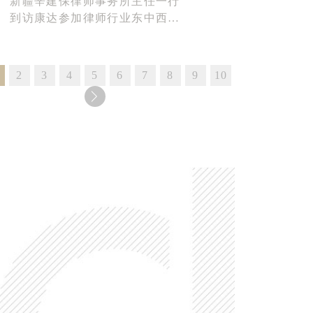
新疆辛建保律师事务所主任一行
到访康达参加律师行业东中西部
对口帮扶活动
2
3
4
5
6
7
8
9
10