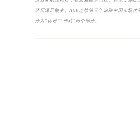
所业务的压舱石，在宏观经济承压、跨境交易提
经历深层蜕变。ALB连续第三年追踪中国市场
分为“诉讼”“仲裁”两个部分。
«