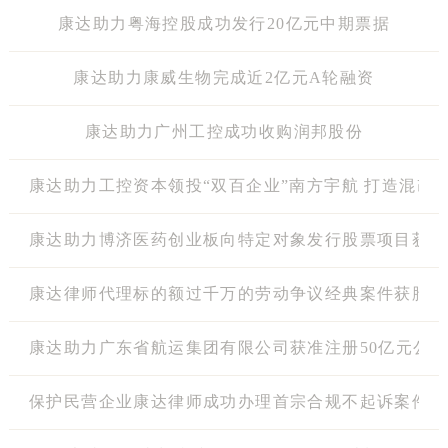
康达助力粤海控股成功发行20亿元中期票据
康达助力康威生物完成近2亿元A轮融资
康达助力广州工控成功收购润邦股份
康达助力工控资本领投“双百企业”南方宇航 打造混改
康达助力博济医药创业板向特定对象发行股票项目获得
康达律师代理标的额过千万的劳动争议经典案件获胜诉
康达助力广东省航运集团有限公司获准注册50亿元公
保护民营企业康达律师成功办理首宗合规不起诉案件