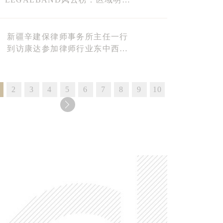
15强”榜单
新疆辛建保律师事务所主任一行
到访康达参加律师行业东中西部
对口帮扶活动
2
3
4
5
6
7
8
9
10