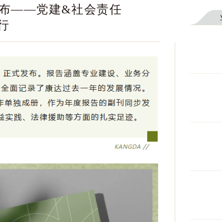
发布——党建&社会责任
行