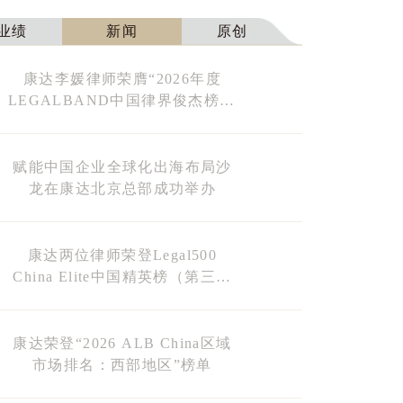
业绩
新闻
原创
康达李媛律师荣膺“2026年度
LEGALBAND中国律界俊杰榜30
强”榜单
赋能中国企业全球化出海布局沙
龙在康达北京总部成功举办
康达两位律师荣登Legal500
China Elite中国精英榜（第三期
榜单）
康达荣登“2026 ALB China区域
市场排名：西部地区”榜单