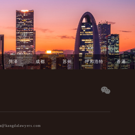
菏泽
成都
苏州
呼和浩特
香港
@kangdalawyers.com