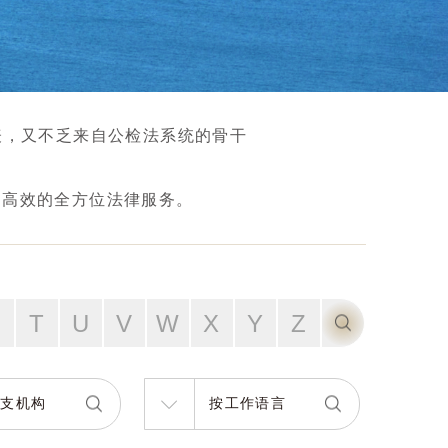
表，又不乏来自公检法系统的骨干
。
、高效的全方位法律服务。
S
T
U
V
W
X
Y
Z
分支机构
按工作语言