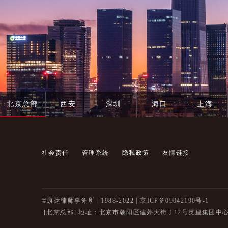
北京总部
西安
深圳
海口
上海
社会责任
管理系统
隐私政策
友情链接
©康达律师事务所 | 1988-2022 |
京ICP备09042190号-1
[北京总部]
地址：北京市朝阳区建外大街丁12号英皇集团中心8层 