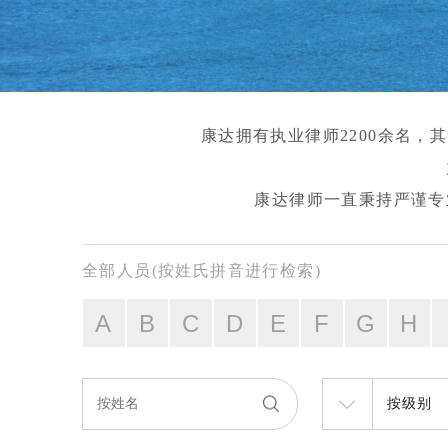
康达拥有执业律师2200余名
康达律师一直秉持严谨专
全部人员(按姓氏拼音进行检索)
A
B
C
D
E
F
G
H
按级别