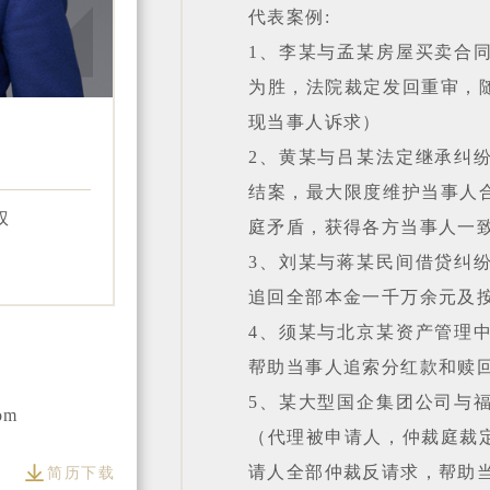
代表案例:
1、李某与孟某房屋买卖合
为胜，法院裁定发回重审，
现当事人诉求）
2、黄某与吕某法定继承纠
结案，最大限度维护当事人
权
庭矛盾，获得各方当事人一
3、刘某与蒋某民间借贷纠
追回全部本金一千万余元及按
4、须某与北京某资产管理
帮助当事人追索分红款和赎
5、某大型国企集团公司与
om
（代理被申请人，仲裁庭裁
请人全部仲裁反请求，帮助
简历下载