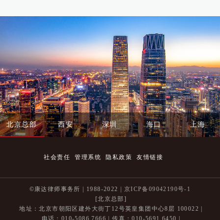
北京总部
西安
深圳
海口
上海
社会责任
管理系统
隐私政策
友情链接
©康达律师事务所 | 1988-2022 |
京ICP备09042190号-1
[北京总部]
地址：北京市朝阳区建外大街丁12号英皇集团中心8层 100022 |
电话：010-5086 7666 | 传真：010-5691 6450 |