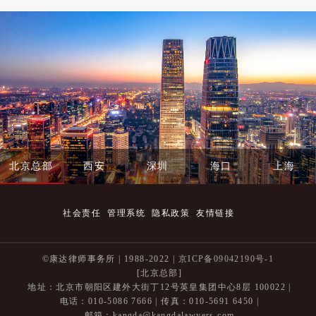
北京总部
西安
深圳
海口
上海
社会责任
管理系统
隐私政策
友情链接
©康达律师事务所 | 1988-2022 |
京ICP备09042190号-1
[北京总部]
地址：北京市朝阳区建外大街丁12号英皇集团中心8层 100022 |
电话：010-5086 7666 | 传真：010-5691 6450 |
邮箱：kangda@kangdalawyers.com