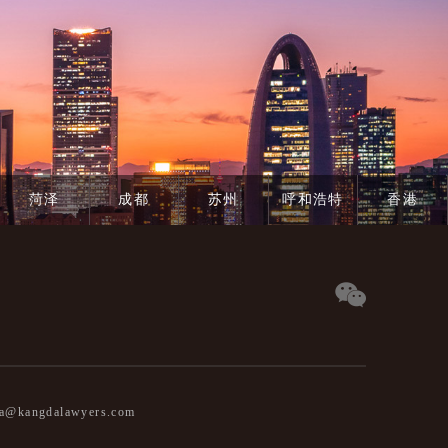
菏泽
成都
苏州
呼和浩特
香港
@kangdalawyers.com