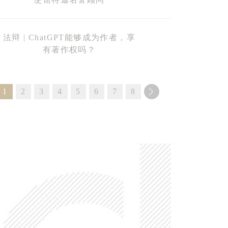
法辩 | ChatGPT能够成为作者，享
有著作权吗？
1
2
3
4
5
6
7
8