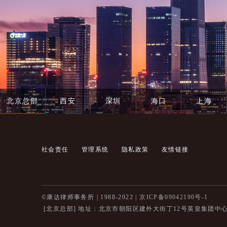
北京总部
西安
深圳
海口
上海
社会责任
管理系统
隐私政策
友情链接
©康达律师事务所 | 1988-2022 |
京ICP备09042190号-1
[北京总部]
地址：北京市朝阳区建外大街丁12号英皇集团中心8层 