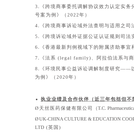
3.《跨境商事委托调解协议效力认定实务分析
号案为例》（2022年）
4.《跨境商事诉讼域外法查明与适用之司法
5.《跨境诉讼域外证据公证认证规则司法实
6.《香港最新判例视域下的附属济助事宜
7.《法系 (legal family)、阿拉伯法
8.《环境民事公益诉讼调解制度研究—
为例》（2020年）
执业业绩及合作伙伴（近三年包括但不
Ø天丝医药保健有限公司
（T.C. Pharmaceutical
Ø
UK-CHINA CULTURE & EDUCATION COO
LTD
(英国)