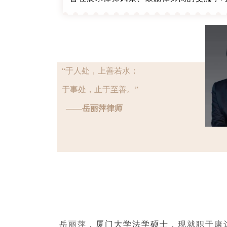
“于人处，
上善若水；
于事处，
止于至善。
”
——岳丽萍律师
厦门大学
法学硕士
岳丽萍，
，现就职于康