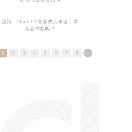
法辩 | ChatGPT能够成为作者，享
有著作权吗？
1
2
3
4
5
6
7
8