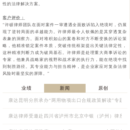
性的法律解决方案。
客户评价：
“许硕律师团队在面对案件一审遭遇全面败诉陷入绝境时，仍展
现了逆转局面的卓越能力。许律师最令人钦佩的是其穿透复杂
表象的洞察力。面对堆积如山的案卷和对方不断变换的诉讼策
略，他精准锁定案件本质，突破传统框架提出关键法律定性，
这种精准判断力成为破局基石。许律师是处理重大商事诉讼的
专家，他兼具战略家的视野和战术家的执行力，能在绝境中找
到制胜路径。其专业能力与担当精神，是企业家应对复杂法律
风险时最坚实的屏障。”
业绩
新闻
原创
康达昆明分所承办“两用物项出口合规政策解读”专题
康达律师受邀赴四川省泸州市北京中银（泸州）律所开