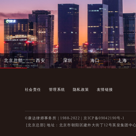
北京总部
西安
深圳
海口
上海
社会责任
管理系统
隐私政策
友情链接
©康达律师事务所 | 1988-2022 |
京ICP备09042190号-1
[北京总部]
地址：北京市朝阳区建外大街丁12号英皇集团中心8层 