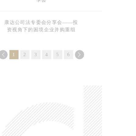
康达公司法专委会分享会——投
资视角下的困境企业并购重组
1
2
3
4
5
6