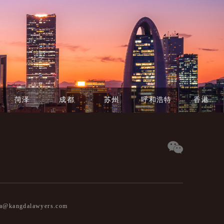
菏泽
成都
苏州
呼和浩特
香港
@kangdalawyers.com