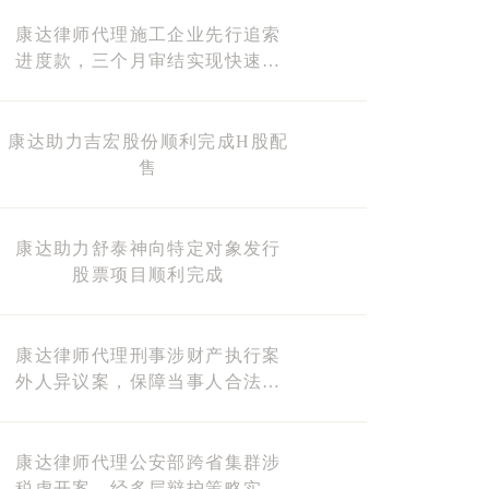
康达律师代理施工企业先行追索
进度款，三个月审结实现快速回
款
康达助力吉宏股份顺利完成H股配
售
康达助力舒泰神向特定对象发行
股票项目顺利完成
康达律师代理刑事涉财产执行案
外人异议案，保障当事人合法财
产权益
康达律师代理公安部跨省集群涉
税虚开案，经多层辩护策略实现