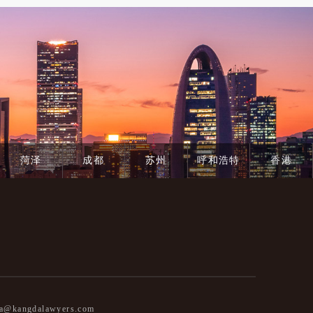
菏泽
成都
苏州
呼和浩特
香港
@kangdalawyers.com