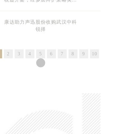
全案不起诉
康达助力声迅股份收购武汉中科
锐择
2
3
4
5
6
7
8
9
10