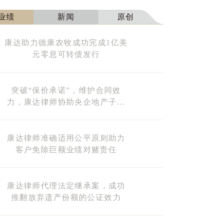
业绩
新闻
原创
康达助力德康农牧成功完成1亿美
元零息可转债发行
突破“保价承诺”，维护合同效
力，康达律师协助央企地产子公
司免除1.2亿元解约风险
康达律师准确适用公平原则助力
客户免除巨额业绩对赌责任
康达律师代理法定继承案，成功
推翻放弃遗产份额的公证效力