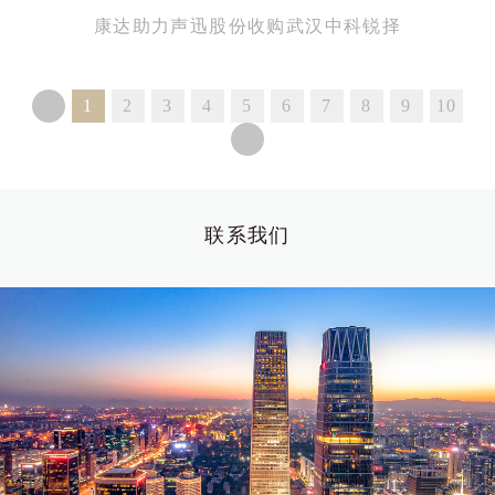
康达助力声迅股份收购武汉中科锐择
1
2
3
4
5
6
7
8
9
10
联系我们