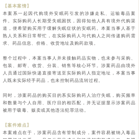
【基本案情】
本案系一起因代购境外安眠药引发的涉嫌走私、运输毒品案
件。实际购药人长期受失眠困扰，因得知他人具有境外代购渠
道，便希望购买用于缓解失眠症状的安眠药。本案当事人基于
熟人关系和日常帮忙，在实际购药人与代购人之间传递购药需
求、药品信息、价格、收货地址及购药款项。
整个过程中，本案当事人并未接触药品实物，也未参与采购、
包装、邮寄、收货、分装、销售等核心环节。涉案药品由境外
人员通过国际快递直接寄送至实际购药人指定地址，本案当事
人既未实际经手药品，也未控制药品流转过程。
同时，涉案药品的购买目的系实际购药人治疗失眠，购买频率
和数量与个人自用、医疗目的相匹配，并无证据显示涉案药品
被用于吸毒、贩卖或其他违法犯罪活动。
【案件难点】
本案难点在于，涉案药品含有管制成分，案件容易被纳入毒品