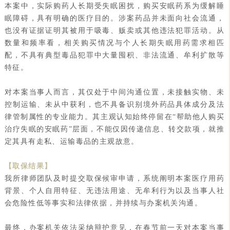
本案中，实际购药人长期受失眠困扰，购买安眠药系为缓解睡
眠障碍，具有明确的医疗目的。涉案药品并未面向社会流通，
也没有证据证明其被用于吸毒、贩卖或其他违法犯罪活动。从
数量和频率看，相关购买情况与个人长期失眠用药需求相匹
配，不具有典型毒品犯罪中大量囤积、非法流通、牟利扩散等
特征。
对本案当事人而言，其仅处于中间沟通位置，未接触实物、未
控制运输、未从中获利，也不具备识别境外药品具体成分及法
律管制属性的专业能力。其主观认知始终停留在“帮助他人购买
治疗失眠的安眠药”层面，不能仅因传递信息、转交款项，就推
定其具有走私、运输毒品的主观故意。
【取保结果】
我所律师团队及时提交取保候审申请，系统阐明本案医疗用药
背景、个人自用特征、无违法用途、无牟利行为以及当事人社
会危险性低等事实和法律依据，并持续与办案机关沟通。
最终，办案机关依法采纳辩护意见，在春节前一天对本案当事