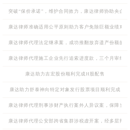
突破“保价承诺”，维护合同效力，康达律师协助央企地
康达律师准确适用公平原则助力客户免除巨额业绩对赌
康达律师代理法定继承案，成功推翻放弃遗产份额的公
康达律师代理施工企业先行追索进度款，三个月审结实
康达助力吉宏股份顺利完成H股配售
康达助力舒泰神向特定对象发行股票项目顺利完成
康达律师代理刑事涉财产执行案外人异议案，保障当事
康达律师代理公安部跨省集群涉税虚开案，经多层辩护