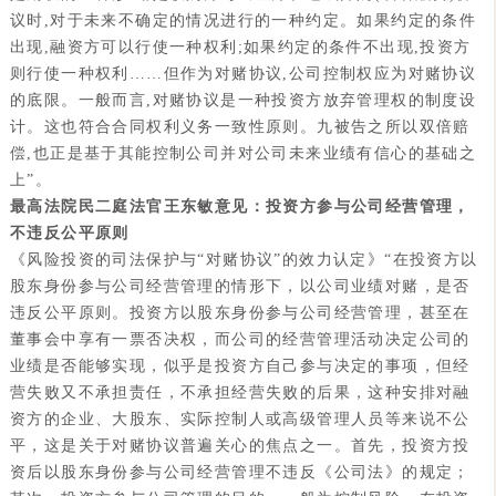
议时,对于未来不确定的情况进行的一种约定。如果约定的条件
出现,融资方可以行使一种权利;如果约定的条件不出现,投资方
则行使一种权利……但作为对赌协议,公司控制权应为对赌协议
的底限。一般而言,对赌协议是一种投资方放弃管理权的制度设
计。这也符合合同权利义务一致性原则。九被告之所以双倍赔
偿,也正是基于其能控制公司并对公司未来业绩有信心的基础之
上”。
最高法院民二庭法官王东敏意见：投资方参与公司经营管理，
不违反公平原则
《风险投资的司法保护与“对赌协议”的效力认定》“在投资方以
股东身份参与公司经营管理的情形下，以公司业绩对赌，是否
违反公平原则。投资方以股东身份参与公司经营管理，甚至在
董事会中享有一票否决权，而公司的经营管理活动决定公司的
业绩是否能够实现，似乎是投资方自己参与决定的事项，但经
营失败又不承担责任，不承担经营失败的后果，这种安排对融
资方的企业、大股东、实际控制人或高级管理人员等来说不公
平，这是关于对赌协议普遍关心的焦点之一。首先，投资方投
资后以股东身份参与公司经营管理不违反《公司法》的规定；