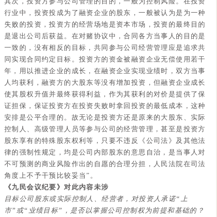
其次，投资方参与公司管理的目的，一般为控制风险。在投资
行业中，投资投成为了融资企业的股东，一般被认为是为一种
失败的投资，投资方的经营场地是资本市场，投资的最终目的
是退出公司后获益。在对赌协议中，合同各方当事人的目的是
一致的，没有相反的目标，共同参与公司经营管理应是追求共
同实现合同约定目标。投资方的资金被融资企业无偿使用若干
年，用以推进企业的成长，在融资企业实现业绩时，双方当事
人均获利，融资方的大股东等没有增加投资，但融资企业成长
使其股权升值并最终获得利益，作为其获利的对价是提供了保
证担保，保证投资方在投资失败时拿回投资的最低成本，这种
安排是公平合理的。故无论是投资方还是原来的大股东、实际
控制人、高级管理人员等参与公司的经营管理，甚至是投资方
股东享有的特殊股东权利等，只要不违反《公司法》及其他法
律的强制性规定，均是公司内部股东的意思自治，是当事人对
不可预测的商业风险作出的自愿的合理分担，人民法院在司法
角度上不予干预比较妥当”。
《九民
会议纪要
》
对此内容未涉
目标公司股东或实际控制人、经营者，对投资人承诺“上
市”或“业绩目标”，是否以掌握公司控制权为前提和基础的？