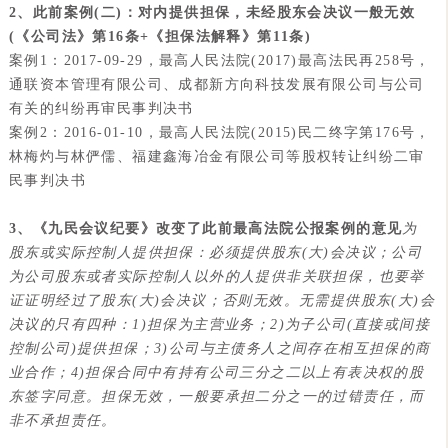
2、此前案例(二)：对内提供担保，未经股东会决议一般无效
(《公司法》第16条+《担保法解释》第11条)
案例1：2017-09-29，最高人民法院(2017)最高法民再258号，
通联资本管理有限公司、成都新方向科技发展有限公司与公司
有关的纠纷再审民事判决书
案例2：2016-01-10，最高人民法院(2015)民二终字第176号，
林梅灼与林俨儒、福建鑫海冶金有限公司等股权转让纠纷二审
民事判决书
3、《九民会议纪要》改变了此前最高法院公报案例的意见
为
股东或实际控制人提供担保：必须提供股东(大)会决议；
公司
为公司股东或者实际控制人以外的人提供非关联担保，也要举
证证明经过了股东(大)会决议；否则无效。无需提供股东(大)会
决议的只有四种：1)担保为主营业务；2)为子公司(直接或间接
控制公司)提供担保；3)公司与主债务人之间存在相互担保的商
业合作；4)担保合同中有
持有公司三分之二以上有表决权的股
东签字同意。
担保无效，一般要承担二分之一的过错责任，而
非不承担责任。