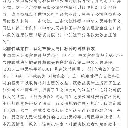
万元，则海富公司有权从世恒公司处获得补偿，并约定了计算
公式。这一约定使得海富公司的投资可以取得相对固定的收
益，该收益脱离了世恒公司的经营业绩，
损害了公司利益和公
司债权人利益，一审法院、二审法院根据《中华人民共和国公
司法》第二十条
和《中华人民共和国中外合资经营企业法》第
八条的规定认定《增资协议书》中的这部分条款无效是正确
的”。
此前仲裁案件，认定投资人与目标公司对赌有效
中国国际经济贸易仲裁委员会〔2014〕中国贸仲京裁字第0779
号仲裁裁决的撤销仲裁裁决程序北京市第二中级人民法院
(2015)二中民特字第00014号判决书载明：《补充协议》第三
条、3.1款、3.3款实为“对赌条款”。这一约定使得安言信科公
司的投资可以取得相对固定的收益，该收益实际上脱离了生之
源公司的经营业绩，损害了生之源公司的利益和生之源公司债
权人的利益。《补充协议》约定由生之源公司对安言信科公司
承担补偿责任违反了法律、行政法规的强制性规定，该约定属
于无效。然而，
仲裁委员会却错误的认定该补偿条款合法、有
效
。最高院人民法院生效的(2012)民提字11号民事判决书，与
本案案情是一致的，该判决认定：对赌协议或者对赌条款中，