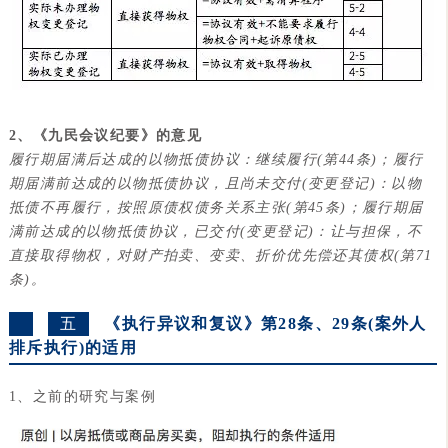
2、
《九民会议纪要》
的意见
履行期届满后达成的以物抵债协议：继续履行(第44条)；履行
期届满前达成的以物抵债协议，且尚未交付(变更登记)：以物
抵债不再履行，按照原债权债务关系主张(第45条)；履行期届
满前达成的以物抵债协议，已交付(变更登记)：让与担保，不
直接取得物权，对财产拍卖、变卖、折价优先偿还其债权(第71
条)。
五
《
执行异议和复议
》第
28条、29条(案外人
排斥执行)的适用
1、之前的研究与案例