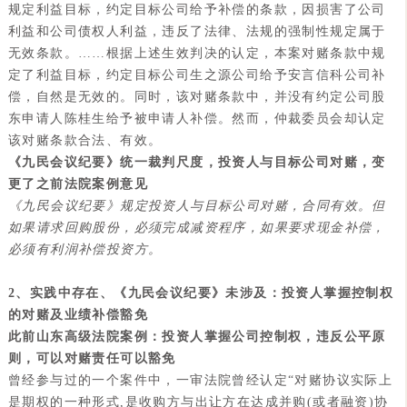
规定利益目标，约定目标公司给予补偿的条款，因损害了公司
利益和公司债权人利益，违反了法律、法规的强制性规定属于
无效条款。……根据上述生效判决的认定，本案对赌条款中规
定了利益目标，约定目标公司生之源公司给予安言信科公司补
偿，自然是无效的。同时，该对赌条款中，并没有约定公司股
东申请人陈桂生给予被申请人补偿。然而，仲裁委员会却认定
该对赌条款合法、有效。
《九民
会议纪要
》
统一裁判尺度，投资人与目标公司对赌，变
更了之前法院案例意见
《九民会议纪要》规定投资人与目标公司对赌，合同有效。但
如果请求回购股份，必须完成减资程序，如果要求现金补偿，
必须有利润补偿投资方。
2、实践中存在、《九民会议纪要》未涉及：投资人掌握控制权
的对赌及业绩补偿豁免
此前山东高级法院案例：投资人掌握公司控制权，违反公平原
则，可以对赌责任可以豁免
曾经参与过的一个案件中，一审法院曾经认定“对赌协议实际上
是期权的一种形式,是收购方与出让方在达成并购(或者融资)协