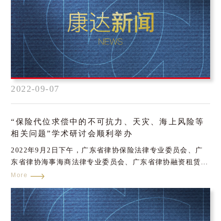
2022-09-07
“保险代位求偿中的不可抗力、天灾、海上风险等
相关问题”学术研讨会顺利举办
2022年9月2日下午，广东省律协保险法律专业委员会、广
东省律协海事海商法律专业委员会、广东省律协融资租赁法
律专业委员会、广州市律协保险法律专业委员会、广州市律
More
协海事海商与航空法律专业委员会、深圳市律师协会保险法
律专业委员会、珠海市律协金融证券与保险法律专业委员
会、佛山市律协保险法律专业委员会、江门市律协金融与保