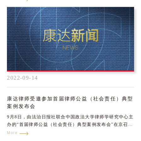
处”、“违法建设拆除与行政赔偿”两场实务讲座。北京市朝
阳区建外街道综合行政执法队部分一线执法人员参加了培
训。
2022-09-14
康达律师受邀参加首届律师公益（社会责任）典型
案例发布会
9月8日，由法治日报社联合中国政法大学律师学研究中心主
办的“首届律师公益（社会责任）典型案例发布会”在京召
开。康达公益和社会责任委员会主任、党委副书记孟丽娜代
More
表我所出席。