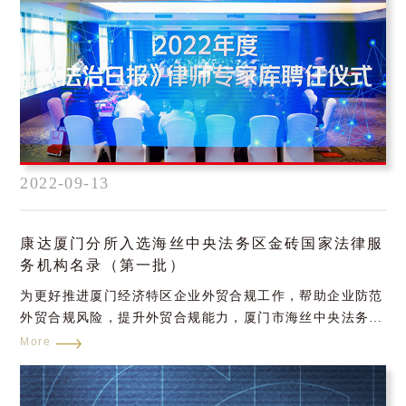
2022-09-13
康达厦门分所入选海丝中央法务区金砖国家法律服
务机构名录（第一批）
为更好推进厦门经济特区企业外贸合规工作，帮助企业防范
外贸合规风险，提升外贸合规能力，厦门市海丝中央法务区
建设工作领导小组办公室会同市工信局、民政局、司法局、
More
商务局、国资委、贸促会、工商联（总商会）、厦门海关等
单位联合遴选，确定了海丝中央法务区面向金砖国家法律服
务机构首批名录。