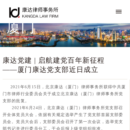
厦门
康达党建 | 启航建党百年新征程
——厦门康达党支部近日成立
2021年6月15日，北京康达（厦门）律师事务所获得中共厦
门市律师行业委员会关于成立北京康达（厦门）律师事务所党
支部的批复。
2021年6月24日，北京康达（厦门）律师事务所党支部召
开全体党员大会，依据有关规定选举产生了党支部首届支部委
员会。党员大会后，支部委员会召开了第一次会议，选举党支
部书记并进行委员分工，于会后报上级党组织批准。