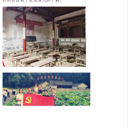
古田会议有了更加深入的了解。