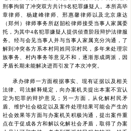
刑事拘留了冲突双方共计9名犯罪嫌疑人。本所高毕
章律师、杨建峰律师、邢惠馨律师以及北京康达
（郑州）律师事务所赵韶松律师接受当事人家属委
托，为其中4名犯罪嫌疑人提供侦查阶段辩护法律服
务。经与会见当事人并与当事人家属充分沟通，了
解到冲突各方系本村同姓同宗村民，多年来处理宗
族事务、村内事务等意见不和，逐渐形成两派，因
矛盾长期未能解决进而引发了本次冲突。
承办律师一方面根据事实、现有证据以及相关
法律、司法解释规定，向办案机关提出本案不宜认
定为犯罪的辩护意见；另一方面，从化解村民矛
盾、维护社会稳定以及案件处理结果可能会产生的
社会效果等方面与办案机关积极沟通，提出案件重
点在于促成各方和解以化解社会矛盾，取得了办案