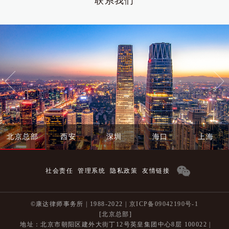
联系我们
北京总部
西安
深圳
海口
上海
社会责任
管理系统
隐私政策
友情链接
©康达律师事务所 | 1988-2022 |
京ICP备09042190号-1
[北京总部]
地址：北京市朝阳区建外大街丁12号英皇集团中心8层 100022 |