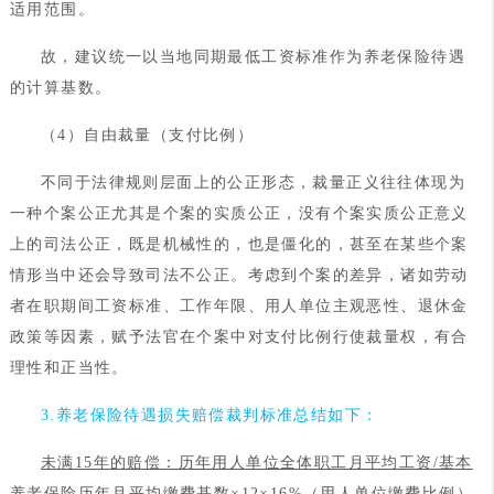
适用范围。
故，建议统一以当地同期最低工资标准作为养老保险待遇
的计算基数。
（4）自由裁量（支付比例）
不同于法律规则层面上的公正形态，裁量正义往往体现为
一种个案公正尤其是个案的实质公正，没有个案实质公正意义
上的司法公正，既是机械性的，也是僵化的，甚至在某些个案
情形当中还会导致司法不公正。考虑到个案的差异，诸如劳动
者在职期间工资标准、工作年限、用人单位主观恶性、退休金
政策等因素，赋予法官在个案中对支付比例行使裁量权，有合
理性和正当性。
3.养老保险待遇损失赔偿裁判标准总结如下：
未满15年的赔偿：历年用人单位全体职工月平均工资/基本
养老保险历年月平均缴费基数×12×16%（用人单位缴费比例）