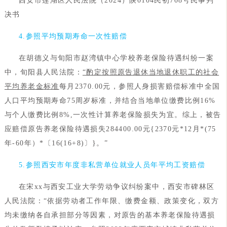
西安市莲湖区人民法院（2024）陕0104民初708号民事判
决书
4.参照平均预期寿命一次性赔偿
在胡德义与旬阳市赵湾镇中心学校养老保险待遇纠纷一案
中，旬阳县人民法院：
“酌定按照原告退休当地退休职工的社会
平均养老金标准
每月2370.00元，参照人身损害赔偿标准中全国
人口平均预期寿命75周岁标准，并结合当地单位缴费比例16%
与个人缴费比例8%,一次性计算养老保险损失为宜。综上，被告
应赔偿原告养老保险待遇损失284400.00元{2370元*12月*(75
年-60年）*〔16(16+8)〕}。”
5.参照西安市年度非私营单位就业人员年平均工资赔偿
在宋xx与西安工业大学劳动争议纠纷案中，西安市碑林区
人民法院：“依据劳动者工作年限、缴费金额、政策变化，双方
均未缴纳各自承担部分等因素，对原告的基本养老保险待遇损