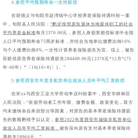
4.参照平均预期寿命一次性赔偿
在胡德义与旬阳市赵湾镇中心学校养老保险待遇纠纷一案
中，旬阳县人民法院：
“酌定按照原告退休当地退休职工的社会
平均养老金标准
每月2370.00元，参照人身损害赔偿标准中全国
人口平均预期寿命75周岁标准，并结合当地单位缴费比例16%
与个人缴费比例8%,一次性计算养老保险损失为宜。综上，被告
应赔偿原告养老保险待遇损失284400.00元{2370元*12月*(75
年-60年）*〔16(16+8)〕}。”
5.参照西安市年度非私营单位就业人员年平均工资赔偿
在宋xx与西安工业大学劳动争议纠纷案中，西安市碑林区
人民法院：“依据劳动者工作年限、缴费金额、政策变化，双方
均未缴纳各自承担部分等因素，对原告的基本养老保险待遇损
失的数额酌情予以认定，
参照2022年度西安市城镇非私营单位
就业人员年平均工资标准，
被告应向原告支付基本养老保险待
遇损失58966元。”