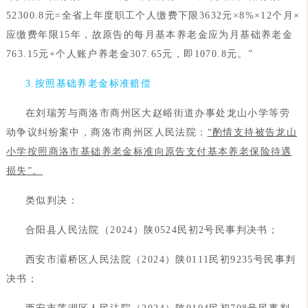
52300.8元=全省上年度职工个人缴费下限3632元×8%×12个月×
应缴费年限15年，故原告的每月基本养老金应为月基础养老金
763.15元+个人账户养老金307.65元，即1070.8元。”
3.按照基础养老金标准赔偿
在刘瑞芳与商洛市商州区大赵峪街道办事处龙山小学等劳
动争议纠纷案中，商洛市商州区人民法院：
“酌情支持被告龙山
小学按照商洛市基础养老金标准向原告支付基本养老保险待遇
损失”。
类似判决：
合阳县人民法院（2024）陕0524民初2号民事判决书；
西安市灞桥区人民法院（2024）陕0111民初9235号民事判
决书；