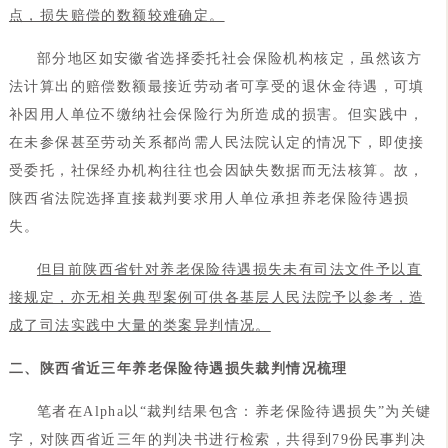
点，损失赔偿的数额较难确定。
部分地区如安徽省选择委托社会保险机构核定，虽然该方
法计算出的赔偿数额最接近劳动者可享受的退休金待遇，可填
补因用人单位不缴纳社会保险行为所造成的损害。但实践中，
在未参保甚至劳动关系都尚需人民法院认定的情况下，即使接
受委托，社保经办机构往往也会因缺失数据而无法核算。故，
陕西省法院选择直接裁判要求用人单位承担养老保险待遇损
失。
但目前陕西省针对养老保险待遇损失未有司法文件予以直
接规定，亦无相关典型案例可供各基层人民法院予以参考，造
成了司法实践中大量的类案异判情况。
二、陕西省近三年养老保险待遇损失裁判情况梳理
笔者在Alpha以“裁判结果包含：养老保险待遇损失”为关键
字，对陕西省近三年的判决书进行检索，共得到79份民事判决