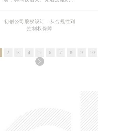
的过错责任认定
初创公司股权设计：从合规性到
控制权保障
2
3
4
5
6
7
8
9
10