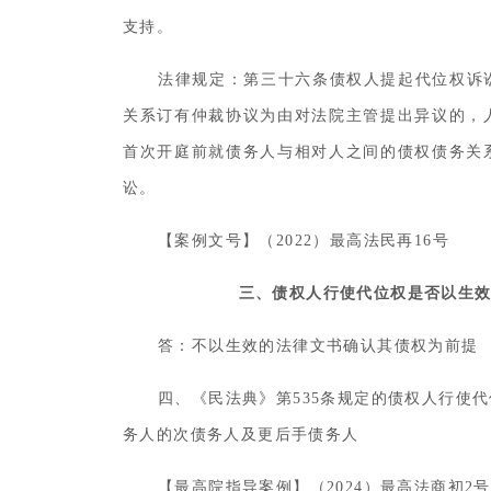
支持。
法律规定：第三十六条债权人提起代位权诉
关系订有仲裁协议为由对法院主管提出异议的，
首次开庭前就债务人与相对人之间的债权债务关
讼。
«
【案例文号】（2022）最高法民再16号
三、债权人行使代位权是否以生
答：不以生效的法律文书确认其债权为前提
四、《民法典》第535条规定的债权人行使
务人的次债务人及更后手债务人
【最高院指导案例】（2024）最高法商初2号