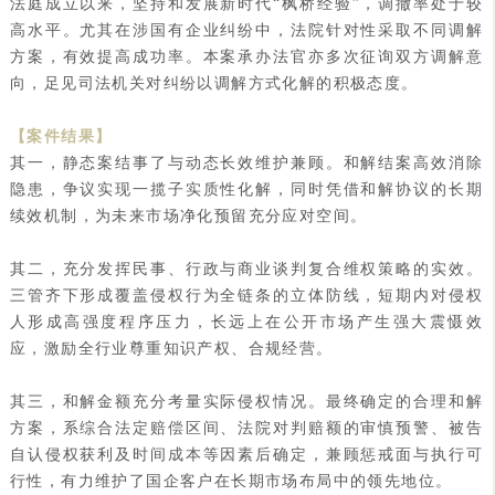
法庭成立以来，坚持和发展新时代“枫桥经验”，调撤率处于较
高水平。尤其在涉国有企业纠纷中，法院针对性采取不同调解
方案，有效提高成功率。本案承办法官亦多次征询双方调解意
向，足见司法机关对纠纷以调解方式化解的积极态度。
【案件结果】
其一，静态案结事了与动态长效维护兼顾。和解结案高效消除
隐患，争议实现一揽子实质性化解，同时凭借和解协议的长期
续效机制，为未来市场净化预留充分应对空间。
其二，充分发挥民事、行政与商业谈判复合维权策略的实效。
三管齐下形成覆盖侵权行为全链条的立体防线，短期内对侵权
人形成高强度程序压力，长远上在公开市场产生强大震慑效
应，激励全行业尊重知识产权、合规经营。
其三，和解金额充分考量实际侵权情况。最终确定的合理和解
方案，系综合法定赔偿区间、法院对判赔额的审慎预警、被告
自认侵权获利及时间成本等因素后确定，兼顾惩戒面与执行可
行性，有力维护了国企客户在长期市场布局中的领先地位。