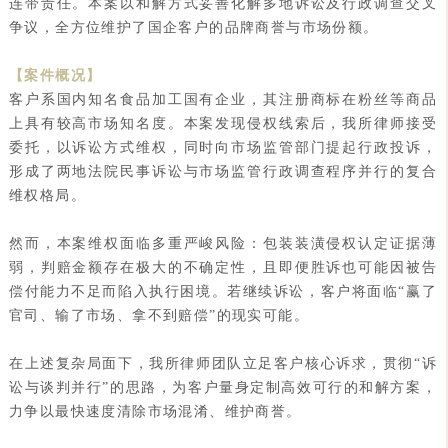
连带责任。本案以和解方式妥善化解多地诉讼及行政调查交叉
争议，全方位维护了国企客户的品牌商誉与市场份额。
【案件概况】
客户系国内知名食品加工国有企业，其注册商标在粉丝等商品
上具有较高市场知名度。本案发现侵权线索后，我所律师接受
委托，以诉讼方式维权，同时向市场监管部门提起行政投诉，
形成了两地法院民事诉讼与市场监管行政调查程序并行的复合
维权格局。
然而，本案维权面临多重严峻风险：包装装潢侵权认定证据薄
弱，判赔金额存在极大的不确定性，且即便胜诉也可能因被告
偿付能力不足而陷入执行困境。若继续诉讼，客户将面临“赢了
官司、输了市场、拿不到赔偿”的现实可能。
在上述复杂局面下，我所律师团队立足客户核心诉求，贯彻“诉
讼与谈判并行”的思路，为客户量身定制高效可行的和解方案，
力争以最快速度清除市场混淆、维护商誉。