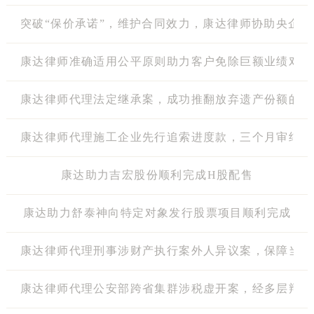
突破“保价承诺”，维护合同效力，康达律师协助央企地
康达律师准确适用公平原则助力客户免除巨额业绩对赌
康达律师代理法定继承案，成功推翻放弃遗产份额的公
康达律师代理施工企业先行追索进度款，三个月审结实
康达助力吉宏股份顺利完成H股配售
康达助力舒泰神向特定对象发行股票项目顺利完成
康达律师代理刑事涉财产执行案外人异议案，保障当事
康达律师代理公安部跨省集群涉税虚开案，经多层辩护