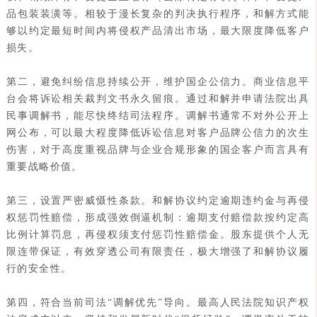
品包装装潢等。相较于漫长复杂的判决执行程序，和解方式能
够以约定最短时间内将侵权产品清出市场，最大限度降低客户
损失。
第二，避免纠纷信息持续公开，维护国企公信力。商业信息平
台会将诉讼相关裁判文书永久留痕。通过和解并申请法院出具
民事调解书，能尽快终结司法程序。调解书通常不对外公开上
网公布，可以最大程度降低诉讼信息对客户品牌公信力的次生
伤害，对于高度重视品牌与企业合规形象的国企客户而言具有
重要战略价值。
第三，设置严密威慑性条款。和解协议约定逾期违约金与再侵
权惩罚性赔偿，形成强效倒逼机制：逾期支付赔偿款按约定高
比例计算罚息，再侵权须支付惩罚性赔偿金。股东提供个人无
限连带保证，有效穿透公司有限责任，极大增强了和解协议履
行的安全性。
第四，符合当前司法“调解优先”导向。最高人民法院知识产权