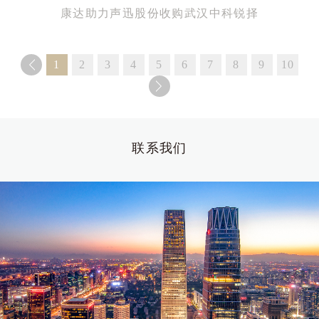
康达助力声迅股份收购武汉中科锐择
1
2
3
4
5
6
7
8
9
10
联系我们