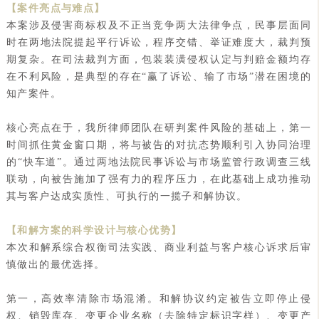
【案件亮点与难点】
本案涉及侵害商标权及不正当竞争两大法律争点，民事层面同
时在两地法院提起平行诉讼，程序交错、举证难度大，裁判预
期复杂。在司法裁判方面，包装装潢侵权认定与判赔金额均存
在不利风险，是典型的存在“赢了诉讼、输了市场”潜在困境的
知产案件。
核心亮点在于，我所律师团队在研判案件风险的基础上，第一
时间抓住黄金窗口期，将与被告的对抗态势顺利引入协同治理
的“快车道”。通过两地法院民事诉讼与市场监管行政调查三线
联动，向被告施加了强有力的程序压力，在此基础上成功推动
其与客户达成实质性、可执行的一揽子和解协议。
【和解方案的科学设计与核心优势】
本次和解系综合权衡司法实践、商业利益与客户核心诉求后审
慎做出的最优选择。
第一，高效率清除市场混淆。和解协议约定被告立即停止侵
权、销毁库存、变更企业名称（去除特定标识字样）、变更产