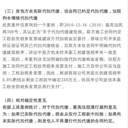
（三）发包方未实际代扣代缴，但合同已约定代扣代缴，法院
判令继续代扣代缴
此类案件仅查询到一个案例，即2016-12-18（2016）最高法民
再300号，其认定为“关于代扣代缴建安税。
双方施工合同约定
工程款凭税务发票或建设方代扣税金后拨付，祺瑞公司并未提
供证据证明其已代扣代缴税金
，且双方未在合同中明确代扣代
缴建筑税率，诉讼中双方也未对本案工程建筑税率有一致意
见，因此，本案判决无法明确扣除代扣代缴税金金额。但双方
施工合同约定工程款凭税务发票支付，施工方昌华公司应当提
供：工程款税务发票，因此，
根据祺瑞公司所提出的建筑税率
6.8%酌情从剩余工程款中确定240万元，待昌华公司提供本案
工程全部税务发票后再行支付”
。
（四）相对确定性意见
依据上述案例统计，对于代扣代缴，最高法院通行裁判意见
为：如果已实际代扣代缴，税金从应付工程款中扣除；如果尚
未实际代扣代缴，则发包人不再履行代扣代缴的合同约定。