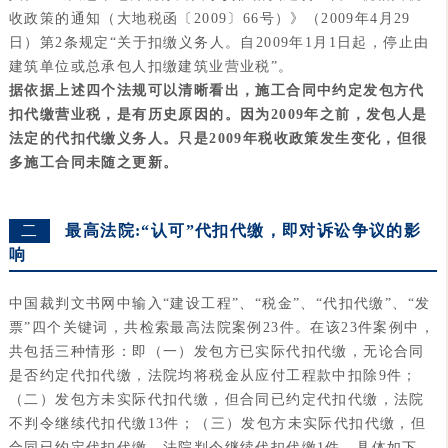
收政策的通知（大地税函〔2009〕66号）》（2009年4月29
日）第2条规定“关于扣缴义务人。自2009年1月1日起，停止由
建筑单位或总承包人扣缴建筑业营业税”。
据依据上述四个法规可以清晰看出，施工合同中约定发包方代
扣代缴营业税，是有历史原因的。
因为2009年之前，发包人是
法定的代扣代缴义务人。只是2009年税收政策发生变化，但很
多施工合同未随之更新。
二
最高法院:“认可”代扣代缴，即对诉讼争议的影
响
中国裁判文书网中输入“建设工程”、“税金”、“代扣代缴”、“发
票”四个关键词，共检索最高法院案例23件。在该23件案例中，
共包括三种情形：即（一）发包方已实际代扣代缴，无论合同
是否约定代扣代缴，法院均将税金从应付工程款中扣除9件；
（二）发包方未实际代扣代缴，但合同已约定代扣代缴，法院
不判令继续代扣代缴13件；（三）发包方未实际代扣代缴，但
合同已约定代扣代缴，法院判令继续代扣代缴1件。具体如下