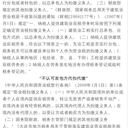
行分包或者转包的，以总承包人为扣缴义务人。（三）财政部
规定的其他扣缴义务人。”
《财政部、国家税务总局关于建筑业
营业税若干政策问题的通知（财税[2006]177号）》（2007年1
月1日）规定“一、纳税人提供建筑业应税劳务时应按照下列规
定确定营业税扣缴义务人：（一）建筑业工程实行总承包、分
包方式的，以总承包人为扣缴义务人。（二）纳税人提供建筑
业应税劳务，符合以下情形之一的，无论工程是否实行分包，
税务机关可以将建设单位和个人作为营业税的扣缴义务人：1.
纳税人从事跨地区（包括省、市、县，下同）工程提供建筑业
应税劳务的；2.纳税人在劳务发生地没有办理税务登记或临时
税务登记的。”
“
不认可发包方代扣代缴”
《中华人民共和国营业税暂行条例》（2009年1月1日）第11条
规定“营业税扣缴义务人：（一）中华人民共和国境外的单位或
者个人在境内提供应税劳务、转让无形资产或者销售不动产，
在境内未设有经营机构的，以其境内代理人为扣缴义务人；在
境内没有代理人的，以受让方或者购买方为扣缴义务人。
（二）国务院财政、税务主管部门规定的其他扣缴义务
人。”
《大连市地方税务局关于贯彻落实建筑业营业税相关税