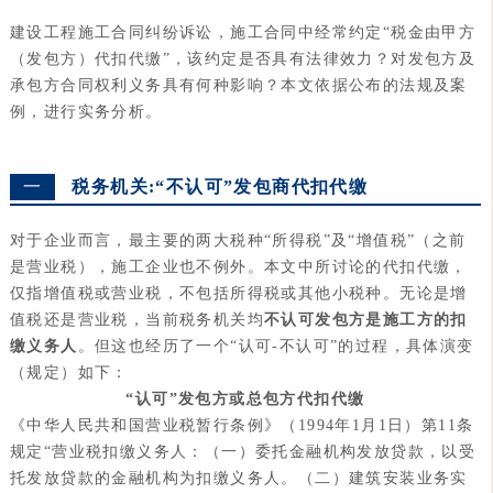
建设工程施工合同纠纷诉讼，施工合同中经常约定“税金由甲方
（发包方）代扣代缴”，该约定是否具有法律效力？对发包方及
承包方合同权利义务具有何种影响？本文依据公布的法规及案
例，进行实务分析。
一
税务机关:“不认可”发包商代扣代缴
对于企业而言，最主要的两大税种“所得税”及“增值税”（之前
是营业税），施工企业也不例外。本文中所讨论的代扣代缴，
仅指增值税或营业税，不包括所得税或其他小税种。
无论是增
值税还是营业税，当前税务机关均
不认可发包方是施工方的扣
缴义务人
。但这也经历了一个“认可-不认可”的过程，具体演变
（规定）如下：
“
认可”发包方或总包方代扣代缴
《中华人民共和国营业税暂行条例》（1994年1月1日）第11条
规定“营业税扣缴义务人：（一）委托金融机构发放贷款，以受
托发放贷款的金融机构为扣缴义务人。（二）建筑安装业务实