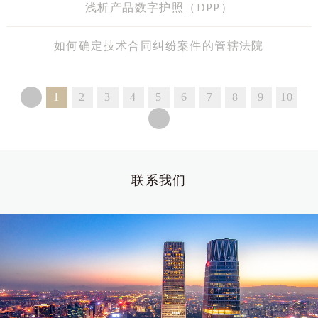
浅析产品数字护照（DPP）
如何确定技术合同纠纷案件的管辖法院
1
2
3
4
5
6
7
8
9
10
联系我们