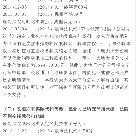
2014-12-05 （2014）民一终字第69号
2013-08-08 （2013）民提字第59号
最高法院对此此类观点，典型认定为：
2018-05-04 （2018）最高法民终153号认定“
根据《合同协
议书》约定，发包方有代扣代缴税金的权利
，发包方将在承包
方申请的进度款中扣缴相应的税金（税率暂按6%），最终税率
以工程所在地主管税务机关核定为准。据此，大地天津分公司
有以代缴的税款抵扣工程款的权利。
一审中，大地天津分公司
主张代缴税金为3594753.35元。就此，大地天津分公司提交了
付款申请单、税收通用完税证复印件、转款凭证或借记卡账户
历史明细清单
，……本院认为大地天津分公司的解释合理，其
相关证据具有可信性，对平煤神马新疆分公司的该项上诉请求
不予支持”。
（二）发包方未实际代扣代缴，但合同已约定代扣代缴，法院
不判令继续代扣代缴
最高法院做出此类认定的判决书案号为：
2018-12-29 （2018）最高法民终1158号