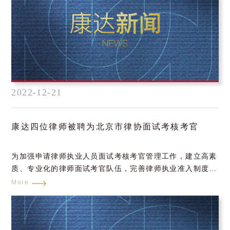
2022-12-21
康达四位律师被聘为北京市律协面试考核考官
为加强申请律师执业人员面试考核考官管理工作，建立高素
质、专业化的律师面试考官队伍，完善律师执业准入制度，
提高面试考核水平和公信力，把好律师执业准入关，2022年
More
10月至12月，北京市律协面向北京市全体律师增补遴选面试
考核考官。