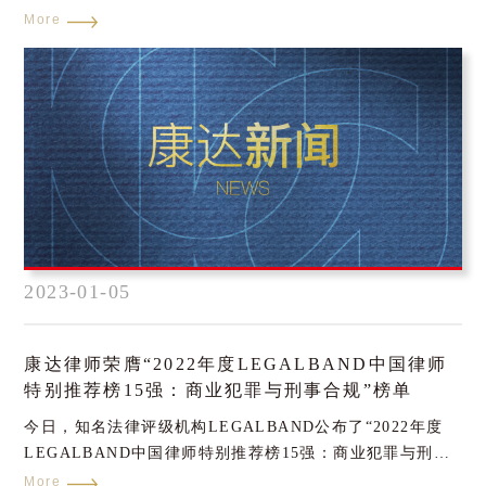
法律分析》（Basic Legal Analysis of Intellectual
More
Property Protection in the Adjustment of Import
Structure of Developing Countries）被英国弗朗西斯学术
出版社出版的权威学术期刊The Frontiers of Society,
Science and Technology (ISSN:2616-7433)（社会科学与
技术前沿）收录发表。
2023-01-05
康达律师荣膺“2022年度LEGALBAND中国律师
特别推荐榜15强：商业犯罪与刑事合规”榜单
今日，知名法律评级机构LEGALBAND公布了“2022年度
LEGALBAND中国律师特别推荐榜15强：商业犯罪与刑事
合规”榜单，康达高级合伙人、刑事业务委员会主任张保军
More