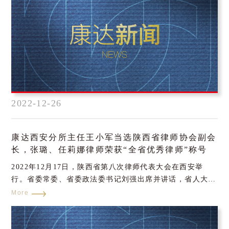
2022-12-26
康达西安分所主任王小军当选陕西省律师协会副会
长，张璐、任莉娜律师荣获“全省优秀律师”称号
2022年12月17日，陕西省第八次律师代表大会在西安举
行。省委常委、省委政法委书记刘强出席并讲话，省人大常
委会党组书记、副主任庄长兴出席，副省长、省公安厅厅长
More
徐大彤出席并致辞，省政协副主席杨冠军出席，中华全国律
师协会会长高子程视频致辞。