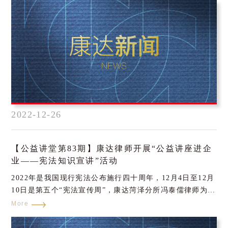
名、资格筛查、指标评定等多个环节，“第六届湖北创投英
雄榜”揭晓，康达武汉分所获评“湖北优秀投资服务机构”。
2022-12-26
【公益讲堂第83期】康达律师开展“公益讲座进企
业——宪法知识宣讲”活动
2022年是我国现行宪法公布施行四十周年，12月4日至12月
10日是第五个“宪法宣传周”，康达菏泽分所冯泰儒律师为菏
泽投资发展集团有限公司作主题为“以党的二十大精神为指
More
引，推动我国宪法全面贯彻实施”宪法知识专题讲座。