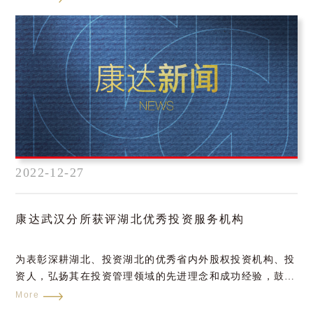
律师荣登该榜单。
2022-12-27
康达武汉分所获评湖北优秀投资服务机构
为表彰深耕湖北、投资湖北的优秀省内外股权投资机构、投
资人，弘扬其在投资管理领域的先进理念和成功经验，鼓励
其为湖北高质量发展做出更大贡献，湖北省创业投资同业公
More
会启动第六届湖北创投行业评选活动，历经数月动员和报