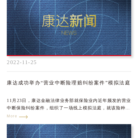
2022-11-25
康达成功举办“营业中断险理赔纠纷案件”模拟法庭
11月23日，康达金融法律业务部就保险业内近年频发的营业
中断保险纠纷案件，组织了一场线上模拟法庭，就该险种中
的主要争议焦点问题进行了探讨。会议开始前，金融法律业
More
务部主任连艳律师向全部门律师介绍了案件的背景情况和诉
讼参加人，并阐述了模拟法庭的重要意义。本次模拟法庭，
由王芳律师担任主审法官，由李喆律师担任原告被保险人代