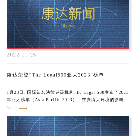
理律师，鲁文轩律师担任被告保险公司代理律师，40余名律
师作为陪审员参加了线上庭审。双方通过举证质证、法庭辩
论等环节围绕管辖法院、保险责任认定、保险金额的计算等
争议焦点充分发表了的论点鲜明、有事实、有依据的观点。
陪审员也从基本概念、保险合同的特点等方面积极发言。
2022-11-25
康达荣登“The Legal500亚太2023”榜单
1月23日, 国际知名法律评级机构The Legal 500发布了2023
年亚太榜单（Asia Pacific 2023）。在疫情大环境的影响
下，面对当前变幻莫测的市场经济行情，康达依旧凭借高质
More
量的法律服务、严谨细致的工作态度和良好的市场口碑，保
持了稳健的发展态势，并取得了7个领域上榜、11名律师获
推荐的好成绩。