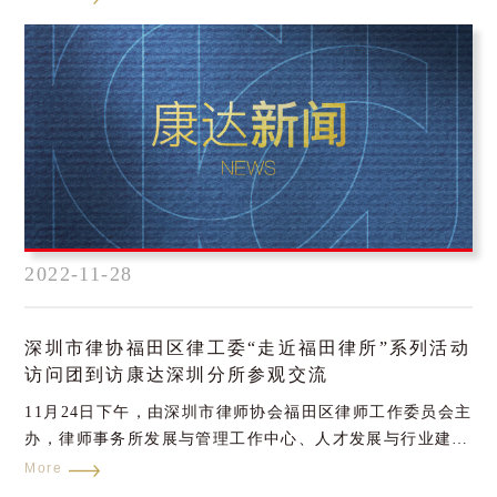
浩特市赛罕区金河镇前白庙子村开展“律师法律服务近乡
村”活动。
2022-11-28
深圳市律协福田区律工委“走近福田律所”系列活动
访问团到访康达深圳分所参观交流
11月24日下午，由深圳市律师协会福田区律师工作委员会主
办，律师事务所发展与管理工作中心、人才发展与行业建设
工作中心、公益事务工作中心联合承办的“走近福田律所”系
More
列活动第二期“走近康达律师事务所深圳分所”顺利开展。