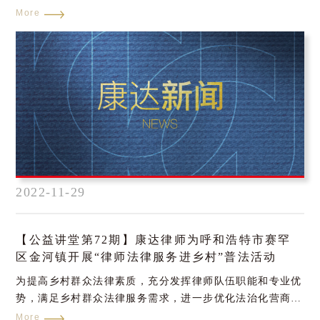
查处工作规程的能力，同时规范执法工作和提高执法效能。
More
2022年11月8日，康达西安分所陈钊律师受阎良分局的邀
请，就《自然资源违法行为立案查处工作规程》（以下简
称“《规程》”）进行全面解读。
2022-11-29
【公益讲堂第72期】康达律师为呼和浩特市赛罕
区金河镇开展“律师法律服务进乡村”普法活动
为提高乡村群众法律素质，充分发挥律师队伍职能和专业优
势，满足乡村群众法律服务需求，进一步优化法治化营商环
境，康达呼和浩特分所律师郭利娜、尧步超、韩新彤为呼和
More