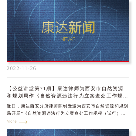
2022-11-26
【公益讲堂第71期】康达律师为西安市自然资源
和规划局作《自然资源违法行为立案查处工作规程
（试行）》专题培训
近日，康达西安分所律师陈钊受邀为西安市自然资源和规划
局开展“《自然资源违法行为立案查处工作规程（试行）》
（下称‘新《规程》’）全面解读”专题培训。
More