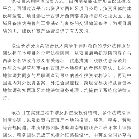
该项目采用绿地投资方式，由湖南裕能在新加坡设立控股
平台，再通过该平台出资设立西班牙项目公司，负责具体的建
设与运营。项目选址于西班牙西南部埃斯特雷马杜拉大区，区
域具备较为完善的工业基础与良好的交通物流条件，为项目后
续的工厂建设和投产运营提供了有力支持。
康达长沙分所高级合伙人周争平律师领衔的涉外法律服务
团队担任本项目的全程法律顾问，从项目启动初期陪同客户与
西班牙各级政府涉及有关选址、优惠措施、税收优惠等谈判工
作与文件起草与审核到西班牙本地律师的考察与确认、协同本
地律师共同参与尽职调查到最终的整个投资架构设计，再到中
国境内对外投资备案、外汇合规流程、跨境交易执行及督促本
地律师落实西班牙本地法律事务处理，均提供了系统化法律支
持。
该项目在实施过程中涉及多层级投资结构、多个法域法律
制度协调，以及欧盟与西班牙本地的投资、环保、税务、劳动
等合规问题。本所律师团队协助湖南裕能联合西班牙本土律师
团队、税务团队完成了包括外汇路径设计、中英文合同起草与