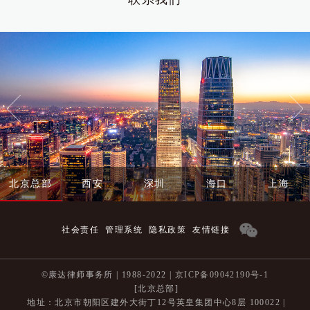
北京总部
西安
深圳
海口
上海
社会责任
管理系统
隐私政策
友情链接
©康达律师事务所 | 1988-2022 |
京ICP备09042190号-1
[北京总部]
地址：北京市朝阳区建外大街丁12号英皇集团中心8层 100022 |