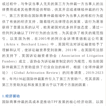
或过程中，与争议当事人无关的第三方为仲裁一方当事人的法
律费用或者其他费用提供帮助，供其开启或者继续仲裁的行为
。第三方资助在国际商事仲裁领域中为当事人的维权行为提
[1]
供了有效的经济支持，随着现代法律理念的发展，该行为逐渐
获得了普通法系的认可，欧美诸国对此多持开放态度，通过一
些列判决确认了TPF行为的合法性，为其提供了相关的规范指
引。以英国为例，在2005年的阿尔金诉博查德航运公司案
（Arkin v. Borchard Lines）中，英国司法对诉讼融资给予了
理解和认可，使诉讼融资界受到鼓舞。2011年，在英国司法部
的支持下，英国诉讼融资者协会（Association of Litigation
Funders）成立，该协会为诉讼融资制定的行为规范，给当前国
际仲裁第三方资助提供了行业自治的标杆。根据《全球仲裁评
论》（Global Arbitration Review）的问卷调查，2019-2023
年，年均196起国际仲裁案件引入了第三方资助
。究其原因，
[2]
第三方资助兴起和发展主要出于以下两个方面的因素：
1.经济驱动
国际商事仲裁的高成本是推动TPF发展的核心经济动因。以国