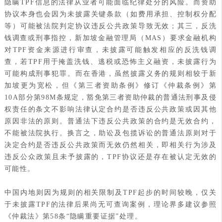
隐瞒TPF信息的法律从业者可能面临纪律处分的风险。而资助
协议本身也会因为未披露关键条款（如费用承担、控制权分配
等）可能被法院判定协议违反公共政策导致无效；其三，反洗
钱调查或刑事指控，新加坡金融管理局（MAS）要求金融机构
对TPF资金来源进行审查，未披露可能触发相应的反洗钱调
查，若TPF用于掩盖洗钱、逃税或恐怖主义融资，未披露行为
可能构成刑事犯罪。而在香港，虽然披露义务的规则相较于新
加坡更为宽松，但《第三者资助条例》修订《仲裁条例》第
10A部分第98M条规定，豁免第三者资助仲裁的普通法刑事及侵
权责任的条文不影响法律认定合约是否违反公共政策或因其他
原因非法的原则。普通法下违反公共政策的合约是无效合约，
不能被法院执行。换言之，助讼及包揽诉讼的普通法原则对于
决定合约是否违反公共政策而无效仍然相关，即相关行为涉及
违反公众政策且未予披露的，TPF协议还是存在被认定无效的
可能性。
中国内地则因为规则的相关限制及TPF起步的时间较晚，仅关
于未披露TPF的法律后果尚无可查询案例，理论界多建议参照
《仲裁法》第58条“隐瞒重要证据”处理。