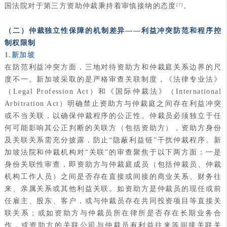
国法院对于第三方资助仲裁秉持着审慎接纳的态度
。
[7]
（二）仲裁独立性保障的机制差异——利益冲突防范和程序控
制权限制
1.新加坡
在防范利益冲突方面，三地对待资助方和仲裁庭关系边界的尺
度不一。新加坡采取的是严格审查关联制度，《法律专业法》
（Legal Profession Act）和《国际仲裁法》（International
Arbitration Act）明确禁止资助方与仲裁庭之间存在利益冲突
或不当关联，以确保仲裁程序的公正性。仲裁员必须独立于任
何可能影响其公正判断的关联方（包括资助方），资助方身份
及关联关系需充分披露，防止“隐蔽利益链”干扰仲裁程序。新
加坡法院和仲裁机构对“关联”的审查聚焦于以下两方面：一是
身份关联性审查，即资助方与仲裁庭成员（包括仲裁员、仲裁
机构工作人员）之间是否存在直接或间接的商业关系、财务往
来、亲属关系或其他利益关联。如资助方是仲裁员的现任或前
任雇主、股东、客户，或与仲裁员存在共同投资项目等直接关
联关系；或如资助方与仲裁员所在律所是否存在长期业务合
作，或资助方的关联公司与仲裁员有利益往来等间接关联关