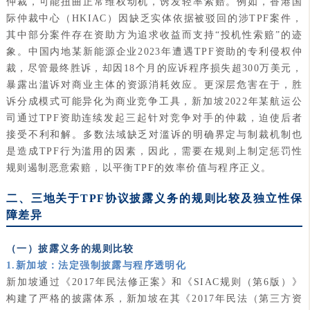
仲裁，可能扭曲正常维权动机，诱发轻率索赔。例如，香港国
际仲裁中心（HKIAC）因缺乏实体依据被驳回的涉TPF案件，
其中部分案件存在资助方为追求收益而支持“投机性索赔”的迹
象。中国内地某新能源企业2023年遭遇TPF资助的专利侵权仲
裁，尽管最终胜诉，却因18个月的应诉程序损失超300万美元，
暴露出滥诉对商业主体的资源消耗效应。更深层危害在于，胜
诉分成模式可能异化为商业竞争工具，新加坡2022年某航运公
司通过TPF资助连续发起三起针对竞争对手的仲裁，迫使后者
接受不利和解。多数法域缺乏对滥诉的明确界定与制裁机制也
是造成TPF行为滥用的因素，因此，需要在规则上制定惩罚性
规则遏制恶意索赔，以平衡TPF的效率价值与程序正义。
二、三地关于TPF协议披露义务的规则比较及独立性保
障差异
（一）披露义务的规则比较
1.新加坡：法定强制披露与程序透明化
新加坡通过《2017年民法修正案》和《SIAC规则（第6版）》
构建了严格的披露体系，新加坡在其《2017年民法（第三方资