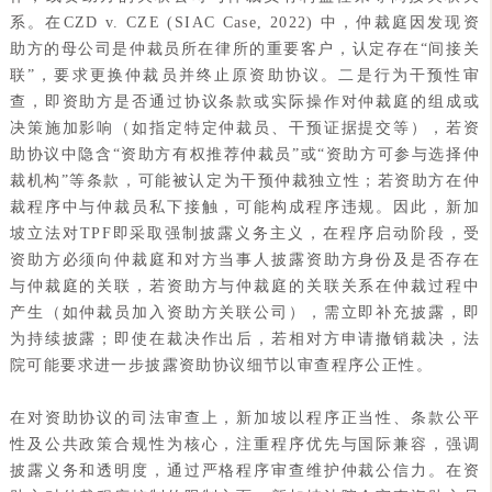
系。在CZD v. CZE (SIAC Case, 2022) 中，仲裁庭因发现资
助方的母公司是仲裁员所在律所的重要客户，认定存在“间接关
联”，要求更换仲裁员并终止原资助协议。二是行为干预性审
查，即资助方是否通过协议条款或实际操作对仲裁庭的组成或
决策施加影响（如指定特定仲裁员、干预证据提交等），若资
助协议中隐含“资助方有权推荐仲裁员”或“资助方可参与选择仲
裁机构”等条款，可能被认定为干预仲裁独立性；若资助方在仲
裁程序中与仲裁员私下接触，可能构成程序违规。因此，新加
坡立法对TPF即采取强制披露义务主义，在程序启动阶段，受
资助方必须向仲裁庭和对方当事人披露资助方身份及是否存在
与仲裁庭的关联，若资助方与仲裁庭的关联关系在仲裁过程中
产生（如仲裁员加入资助方关联公司），需立即补充披露，即
为持续披露；即使在裁决作出后，若相对方申请撤销裁决，法
院可能要求进一步披露资助协议细节以审查程序公正性。
在对资助协议的司法审查上，新加坡以程序正当性、条款公平
性及公共政策合规性为核心，注重程序优先与国际兼容，强调
披露义务和透明度，通过严格程序审查维护仲裁公信力。在资