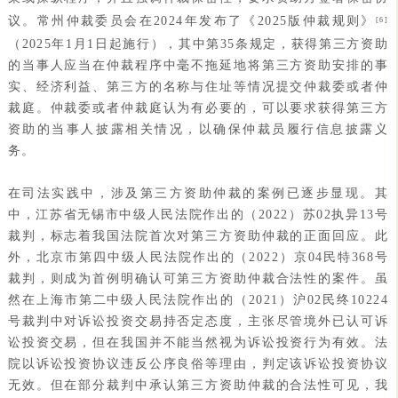
议。常州仲裁委员会在2024年发布了《2025版仲裁规则》
[6]
（2025年1月1日起施行），其中第35条规定，获得第三方资助
的当事人应当在仲裁程序中毫不拖延地将第三方资助安排的事
实、经济利益、第三方的名称与住址等情况提交仲裁委或者仲
裁庭。仲裁委或者仲裁庭认为有必要的，可以要求获得第三方
资助的当事人披露相关情况，以确保仲裁员履行信息披露义
务。
在司法实践中，涉及第三方资助仲裁的案例已逐步显现。其
中，江苏省无锡市中级人民法院作出的（2022）苏02执异13号
裁判，标志着我国法院首次对第三方资助仲裁的正面回应。此
外，北京市第四中级人民法院作出的（2022）京04民特368号
裁判，则成为首例明确认可第三方资助仲裁合法性的案件。虽
然在上海市第二中级人民法院作出的（2021）沪02民终10224
号裁判中对诉讼投资交易持否定态度，主张尽管境外已认可诉
讼投资交易，但在我国并不能当然视为诉讼投资行为有效。法
院以诉讼投资协议违反公序良俗等理由，判定该诉讼投资协议
无效。但在部分裁判中承认第三方资助仲裁的合法性可见，我