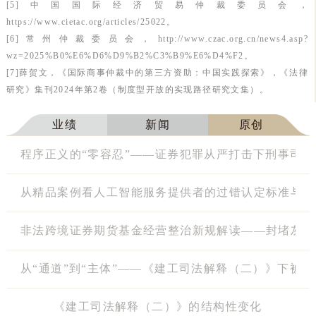
[5]中国国际经济贸易仲裁委员会，
https://www.cietac.org/articles/25022。
[6]常州仲裁委员会，http://www.czac.org.cn/news4.asp?
wz=2025%B0%E6%D6%D9%B2%C3%B9%E6%D4%F2。
[7]薛贺文，《国际商事仲裁中的第三方资助：中国实践探索》，《法律
研究》集刊2024年第2卷（制度型开放的实现路径研究文集）。
业绩
新闻
原创
程序正义的“零容忍”——证券犯罪从严打击下刑事司
从精品案例看人工智能服务提供者的过错认定标准与平
非法跨境证券期货基金经营整治新规解读——封堵灰色
从“通道”到“主体”——《建工司法解释（二）》下被
《建工司法解释（二）》的结构性变化