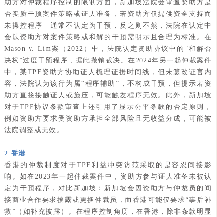
助方对仲裁程序控制的限制方面，新加坡法院会审查资助方是
否实质干预案件策略或证人准备，若资助方仅提供资金支持而
未操控程序，通常不认定为干预，反之则不然，法院在认定中
会以资助方对案件策略或和解的干预需明示且合理为标准。在
Mason v. Lim案（2022）中，法院认定资助协议中的“和解否
决权”过度干预程序，据此撤销裁决。在2024年另一起仲裁案件
中，某TPF资助方协助证人梳理证据时间线，但未篡改证言内
容，法院认为该行为属“程序辅助”，不构成干预，但提示若资
助方直接接触证人或施压，可能触发程序无效。此外，新加坡
对于TPF协议条款审查上还引用了显示公平条款的否定原则，
例如资助方要求受资助方承担全部风险且无收益分成，可能被
法院调整或无效。
2.香港
香港的仲裁制度对于TPF利益冲突防范采取的是容忍间接影
响。如在2023年一起仲裁案件中，资助方参与证人准备未被认
定为干预程序，对比新加坡：新加坡会因资助方与仲裁员的间
接商业合作要求披露或更换仲裁员，而香港可能仅要求“事后补
救”（如补充披露）。在程序控制角度，在香港，除非条款明显