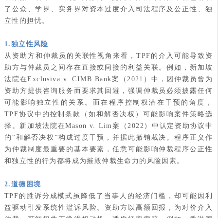
了公众、学界、实务界对资本过度介入司法程序及公正性、独
立性的担忧。
1.独立性风险
从资助方和仲裁员的关联性视角来看，TPF的介入可能导致资
助方与仲裁员之间存在直接或间接的利益关联。例如，新加坡
法院在Exclusiva v. CIMB Bank案（2021）中，因仲裁员曾为
资助方提供咨询服务而要求其回避，强调仲裁员必须披露任何
可能影响独立性的关系。而在程序控制权潜在干预的角度，
TPF协议中的控制条款（如和解否决权）可能影响案件策略选
择。新加坡法院在Mason v. Lim案（2022）中认定资助协议中
的“和解否决权”构成过度干预，并据此撤销裁决。程序正义作
为仲裁制度最重要的基本要素，任意可能影响仲裁程序公正性
和独立性的行为都将成为摧毁仲裁生命力的风险因素。
2.道德困境
TPF的胜诉分成模式虽降低了当事人的经济门槛，却可能因利
益驱动引发系统性滥诉风险。资助方以高额回报，为对价介入