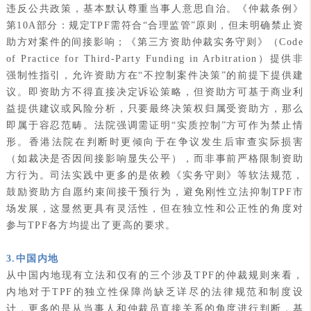
违反公共政策，基本默认尊重当事人意思自治。《仲裁条例》
第10A部分：规定TPF需符合“合理监管”原则，但未明确禁止资
助方对案件的间接影响；《第三方资助仲裁实务守则》（Code
of Practice for Third-Party Funding in Arbitration）提供非
强制性指引，允许资助方在“不控制案件决策”的前提下提供建
议。即资助方不得直接决定诉讼策略，但资助方可基于商业利
益提供建议或风险分析，只要最终决策权归属受资助方，那么
即属于容忍范畴。法院强调需证明“实质控制”方可作为禁止情
形。香港法院在判断时更倾向于在争议发生后审查实际损害
（如裁决是否因间接影响显失公平），而非事前严格限制资助
方行为。司法实践中更多的是依赖《实务守则》等软法规范，
鼓励资助方自愿约束间接干预行为，避免刚性立法抑制TPF市
场发展，这显然更具有灵活性，但在独立性和公正性的角度对
参与TPF各方均提出了更高的要求。
3.中国内地
从中国内地现有立法和仅有的三个涉及TPF的仲裁规则来看，
内地对于TPF的独立性保障尚缺乏详尽的法律规范和制度设
计，更多的是从当事人和仲裁员直接关系的角度进行判断，基