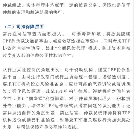
仲裁组成、实体审理中均赋予一定的披露义务，保障也是便于
仲裁的审理和裁决结果的执行。
（二）司法保障层面
需要在司法审查方面积极入手，可参考新加坡，将故意隐瞒
TPF列为裁决撤销事由，畅通救济途径在审查中，同时考虑TPF
协议的合法性边界，禁止“全额风险代理”模式，防止资本利益
过度介入影响仲裁公正性和独立性。
从行业风险控制的角度出发，对于资助机构，建立TPF协议备
案平台，由司法行政部门或行业协会统一管理，增强透明度，
要求TPF机构设立风险准备金，应对可能的恶意诉讼或滥诉风
险；强化风险隔离，规范TPF机构与律所、评估机构之间的独
立性，禁止“捆绑式”利益输送。对于仲裁员和代理人，积极提
升专业能力，增强对TPF运作模式及潜在问题的识别能力；还
需从廉洁自律的角度出发，禁止法官、仲裁员或律师持有TPF
机构股份或接受利益输送，对涉及TPF相关腐败行为加大惩处
力度，从司法保障守住公平性的底线。