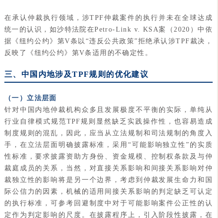
在承认仲裁执行领域，涉TPF仲裁案件的执行并未在全球达成
统一的认识，如沙特法院在Petro-Link v. KSA案（2020）中依
据《纽约公约》第V条以“违反公共政策”拒绝承认涉TPF裁决，
反映了《纽约公约》第V条适用的不确定性。
三、中国内地涉及TPF规则的优化建议
（一）立法层面
针对中国内地仲裁机构众多且发展极度不平衡的实际，单纯从
行业自律模式规范TPF规则显然缺乏实践操作性，也容易造成
制度规则的混乱，因此，应当从立法规制和司法规制的角度入
手，在立法层面明确披露标准，采用“可能影响独立性”的实质
性标准，要求披露资助方身份、资金规模、控制权条款及与仲
裁庭成员的关系，当然，对直接关系影响和间接关系影响对仲
裁独立性的影响将是另一个边界，考虑到仲裁发展生命力和国
际公信力的因素，机械的适用间接关系影响的判定缺乏可认定
的执行标准，可参考回避制度中对于可能影响案件公正性的认
定作为判定影响的尺度。在披露程序上，引入阶段性披露，在