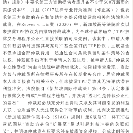
助）规则》中要求第三方资助提供者应具备不少于500万新币的
实缴资本
，并且《2017法律专业行为准则（修正案）》也要
[4]
求第三方资助的存在和资助方身份必须披露给相关的法院和仲
裁庭。在Reeves v. Lin案（2020）中，新加坡高等法院首次以
未披露TPF协议为由撤销仲裁裁决，为全球仲裁界确立了TPF披
露义务与程序公正性直接关联的司法先例。该案中，申请人未
在仲裁启动时披露其与某对冲基金签订的TPF协议，且该基金
不仅承担全部仲裁费用，还通过合同条款保留对案件策略的否
决权。仲裁庭作出有利于申请人的裁决后，被申请人以“仲裁员
中立性受损”为由向法院申请撤销裁决。法院经审查发现，资助
方曾与仲裁员所在律师事务所存在长期业务合作，尽管仲裁员
本人未直接参与相关业务，但未披露TPF导致其无法评估潜在
利益冲突。法院援引《新加坡国际仲裁法》第24条，认定未履
行披露义务构成“严重程序违规”，并强调“透明性是仲裁公正性
的基石”——仲裁庭必须充分知悉资助关系及其可能引发的利益
关联，否则当事人无法获得公平听审的权利。此判决直接推动
《新加坡国际仲裁中心（SIAC）规则》第6版修订，将TPF披
露范围从“资助方身份”扩展至“足以引起利益冲突的关联细
节”，并明确仲裁庭有权要求补充披露资金规模、分成比例等关