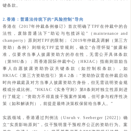
键条款。
2.香港：普通法传统下的“风险控制”导向
香港在《2017年仲裁条例修订》首次明确了TPF在仲裁中的合
法性，废除普通法下“助讼与包揽诉讼”（maintenance and
champerty）原则对TPF的限制；《2019年仲裁及调解（第三方
资助）条例》则细化TPF监管规则，确立“合理怀疑”披露标
准，仅要求当事人披露资助方的存在性，无需公开具体条款
（第98U条）；而香港国际仲裁中心（HKIAC）指南则鼓励当
事人自愿披露资助协议关键条款（如控制权条款），如
HKIAC《第三方资助指引》第4.2条：“资助协议需在仲裁启动
时向仲裁庭及对方当事人披露资助方身份，但无需说明资金规
模或分成比例。”HKIAC《实务守则》第8条则对独立性原则进
行了规定：“资助方不得直接干预案件策略，但可参与程序性决
策（如和解谈判），前提是最终决策权保留给当事人。”
实践领域，香港通过判例法（Unruh v. Seeberger [2022]）确
立“实质影响原则”，仅干预明显干预程序公正的资助行为。案