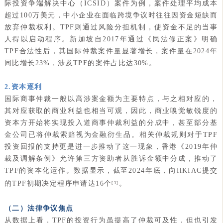
际投资争端解决中心（ICSID）案件为例，案件处理平均成本
超过100万美元，中小企业在面临跨境争议时往往因资金短缺而
放弃仲裁权利。TPF则通过风险分担机制，使资金不足的当事
人得以启动程序。新加坡自2017年通过《民法修正案》明确
TPF合法性后，其国际仲裁案件量显著增长，案件量在2024年
同比增长23%，涉及TPF的案件占比达30%。
2.资本逐利
国际商事仲裁一般以高涉案金额为主要特点，与之相对应的，
其对应获取的商业利益也相当可观，因此，商业嗅觉敏锐度的
资本方开始将实现投入道商事仲裁利益的分成中，甚至部分基
金公司已将仲裁索赔视为金融衍生品。相关仲裁规则对于TPF
投资回报的支持更是进一步推动了这一现象，香港《2019年仲
裁及调解条例》允许第三方资助者从胜诉金额中分成，推动了
TPF的资本化运作。数据显示，截至2024年底，向HKIAC提交
的TPF初期决定程序申请达16个
。
[3]
（二）法律争议焦点
从数据上看，TPF的投资行为虽提高了仲裁可及性，但也引发