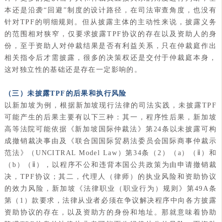
本还是沿袭“回避”制度的设计路径，在司法审查角度，也没有
针对TPF的明细规则。但从披露主体的主动性来说，披露义务
的范围相对狭窄，仅要求披露TPF协议的存在以及资助人的身
份，至于资助人对仲裁结果是否有利益关系，只在仲裁庭作出
相关指令后才需披露，很多的决策权还是交付于仲裁庭本身，
这对独立性的基础还是存在一定影响的。
（三）未披露TPF的后果和执行风险
以新加坡为例，根据新加坡现行法律的司法实践，未披露TPF
可能产生的后果主要有以下三种：其一，程序性后果，新加坡
高等法院可能依据《新加坡国际仲裁法》第24条以未披露可构
成撤销裁决事由及《联合国国际贸易法委员会国际商事仲裁示
范法》（UNCITRAL Model Law）第34条（2）（a）（ⅱ）和
（b）（ⅱ），以程序不公和违背本国公共政策为由申请撤销裁
决，TPF协议；其二，代理人（律师）的执业风险和资助协议
的效力风险，新加坡《法律职业（职业行为）规则》第49A条
第（1）款要求，法律从业者必须在争议解决程序中向各方披露
资助协议的存在，以及资助方的身份和地址。那就意味着协助