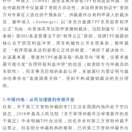
件中，申请人（Unruh）接受某离岸基金TPF资助提起仲裁，但
在仲裁程序中仅披露了资助方存在性，未说明资助协议中“资助
方对专家证人选任的干预条款”。仲裁庭作出有利申请人的裁决
后，被申请人（Seeberger）以“未充分披露TPF关系损害程序
公正”为由，向香港高等法院申请撤销裁决。法院则援引《仲裁
条例》第98U条及普通法下的“程序公正”原则，强调TPF披露的
核心在于防范利益冲突，而非机械性公开全部条款，最终裁
定：“程序瑕疵未达到损害公正性的程度。”维持了裁决效力。
从该案来看，香港对TPF披露采取“风险导向”审查，仅要求披
露可能引发“合理怀疑利益冲突”的信息（如资助方与仲裁员的
关联性），而非事无巨细的条款公开，未披露行为需证明与裁
决结果存在“直接因果关联”，否则不构成撤销裁决的充分理
由。
3.中国内地：从司法谨慎到有限开放
目前，关于第三方资助仲裁的专门立法在我国内地尚处于空白
状态，2018年最高人民法院《关于审理仲裁司法审查案件的若
干规定》中未明确TPF合法性，但也并未对第三方资助仲裁予
以禁止。但在部分仲裁机构的规则，已对第三方资助仲裁作出