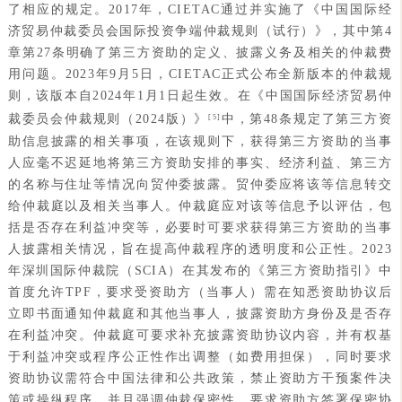
了相应的规定。2017年，CIETAC通过并实施了《中国国际经
济贸易仲裁委员会国际投资争端仲裁规则（试行）》，其中第4
章第27条明确了第三方资助的定义、披露义务及相关的仲裁费
用问题。2023年9月5日，CIETAC正式公布全新版本的仲裁规
则，该版本自2024年1月1日起生效。在《中国国际经济贸易仲
裁委员会仲裁规则（2024版）》
中，第48条规定了第三方资
[5]
助信息披露的相关事项，在该规则下，获得第三方资助的当事
人应毫不迟延地将第三方资助安排的事实、经济利益、第三方
的名称与住址等情况向贸仲委披露。贸仲委应将该等信息转交
给仲裁庭以及相关当事人。仲裁庭应对该等信息予以评估，包
括是否存在利益冲突等，必要时可要求获得第三方资助的当事
人披露相关情况，旨在提高仲裁程序的透明度和公正性。2023
年深圳国际仲裁院（SCIA）在其发布的《第三方资助指引》中
首度允许TPF，要求受资助方（当事人）需在知悉资助协议后
立即书面通知仲裁庭和其他当事人，披露资助方身份及是否存
在利益冲突。仲裁庭可要求补充披露资助协议内容，并有权基
于利益冲突或程序公正性作出调整（如费用担保），同时要求
资助协议需符合中国法律和公共政策，禁止资助方干预案件决
策或操纵程序，并且强调仲裁保密性，要求资助方签署保密协