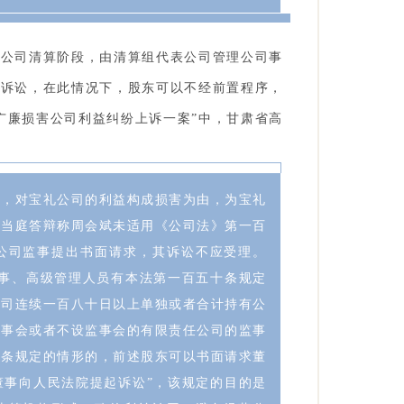
因公司清算阶段，由清算组代表公司管理公司事
起诉讼，在此情况下，股东可以不经前置程序，
广廉损害公司利益纠纷上诉一案”中，甘肃省高
下，对宝礼公司的利益构成损害为由，为宝礼
廉当庭答辩称周会斌未适用《公司法》第一百
公司监事提出书面请求，其诉讼不应受理。
董事、高级管理人员有本法第一百五十条规定
公司连续一百八十日以上单独或者合计持有公
监事会或者不设监事会的有限责任公司的监事
十条规定的情形的，前述股东可以书面请求董
董事向人民法院提起诉讼”，该规定的目的是