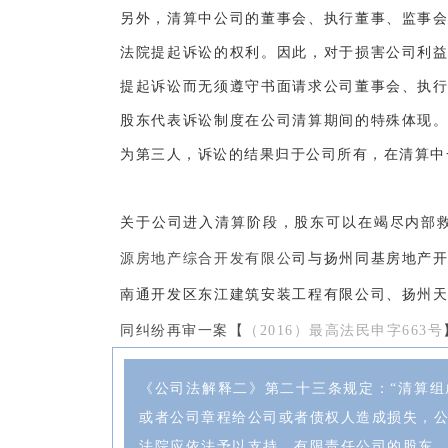
另外，清算中公司的董事会、执行董事、监事
法院提起诉讼的权利。因此，对于损害公司利
提起诉讼而无须遵守书面请求公司董事会、执
股东代表诉讼制度在公司清算期间的特殊体现
为第三人，诉讼的结果归于公司所有，在清算中
«
关于公司进入清算阶段，股东可以在竭尽内部
源房地产综合开发有限公
司与扬州同基房地产
南通开发区东江建筑安装工程有限公司、扬州
同纠纷再审一案【
（2016）最高法民申字663号
《公司法解释二》第二十三条规定：“清算
或者公司章程给公司或者债权人造成损失，
法院应依法予以支持。有限责任公司的股东