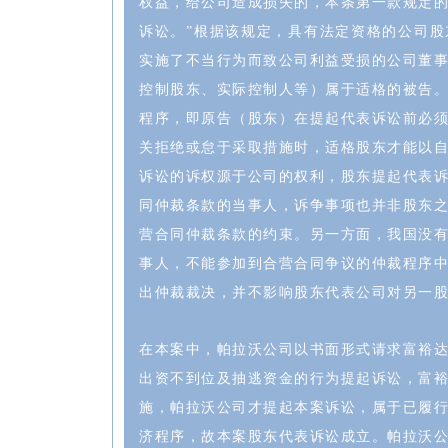
权益，给公司造成损失的，本条第一款规定
诉讼。”根据该规定，具有法定资格的公司
实施了不当行为而致公司利益受损的公司董
控制股东、实际控制人等）属于适格的被告
程序，即原告（股东）在提起代表诉讼前必
关拒绝或怠于采取措施时，适格股东才能以
诉讼的诉权源于公司的权利，股东提起代表
同仲裁条款的当事人，诉争事项也并非股东
营合同仲裁条款的约束。另一方面，我国没
事人，不能参加到合营合同争议的仲裁程序
出仲裁裁决，并不影响股东代表公司对另一
在本案中，帕拉沃公司以书面形式请求富裕
出资不到位及抽逃资金的行为提起诉讼，富
施，帕拉沃公司才提起本案诉讼，属于已履
济程序，故本案股东代表诉讼成立。帕拉沃