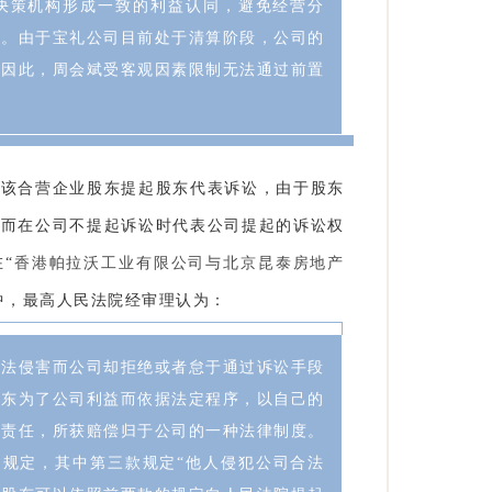
决策机构形成一致的利益认同，避免经营分
序。由于宝礼公司目前处于清算阶段，公司的
。因此，周会斌受客观因素限制无法通过前置
。
，该合营企业股东提起股东代表诉讼，由于股东
益而在公司不提起诉讼时代表公司提起的诉讼权
“
香港帕拉沃工业有限公司与北京昆泰房地产
中，最高人民法院经审理认为：
不法侵害而公司却拒绝或者怠于通过诉讼手段
股东为了公司利益而依据法定程序，以自己的
律责任，所获赔偿归于公司的一种法律制度。
的规定，其中第三款规定“他人侵犯公司合法