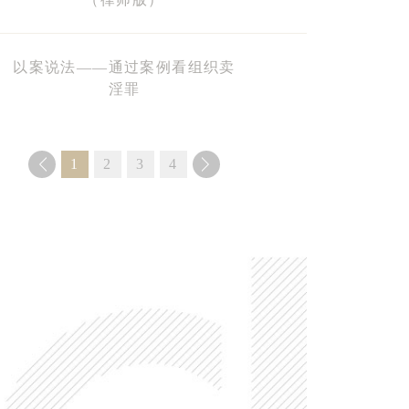
以案说法——通过案例看组织卖
淫罪
1
2
3
4