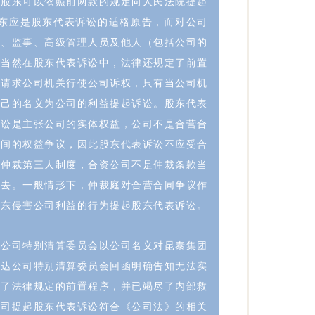
的股东可以依照前两款的规定向人民法院提起
股东应是股东代表诉讼的适格原告，而对公司
事、监事、高级管理人员及他人（包括公司的
。当然在股东代表诉讼中，法律还规定了前置
须请求公司机关行使公司诉权，只有当公司机
自己的名义为公司的利益提起诉讼。股东代表
诉讼是主张公司的实体权益，公司不是合营合
之间的权益争议，因此股东代表诉讼不应受合
有仲裁第三人制度，合资公司不是仲裁条款当
中去。一般情形下，仲裁庭对合营合同争议作
股东侵害公司利益的行为提起股东代表诉讼。
达公司特别清算委员会以公司名义对昆泰集团
裕达公司特别清算委员会回函明确告知无法实
行了法律规定的前置程序，并已竭尽了内部救
公司提起股东代表诉讼符合《公司法》的相关