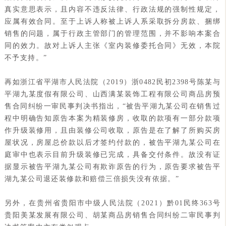
真实意思表示，且内容不违反法律、行政法规的强制性规定，
应属有效合同。至于上诉人称被上诉人系采取拆分房款、捆绑
销售的问题，属于行政主管部门的管理范围，并不影响本案合
同的效力。故对上诉人主张《室内装修委托合同》无效，本院
不予支持。”
再如浙江省平湖市人民法院（2019）浙0482民初2398号陈某与
平湖九某度假有限公司、山西满某装饰工程有限公司商品房预
售合同纠纷一审民事判决书指出，“被告平湖九某公司在销售过
程中明确告知原告本案为精装修房，收取的款项有一部分款项
作升级装修用，且由装修公司收取，原告是在了解了所购买房
屋状况，房屋总价款以后才签约付款的，被告平湖九某公司在
庭审中也表示目前升级装修已完成，具备交付条件。故没有证
据显示被告平湖九某公司有欺诈原告的行为，原告要求被告平
湖九某公司退还装修款和赔偿三倍损失没有依据。”
另外，在贵州省贵阳市中级人民法院（2021）黔01民终363号
贵阳美某发展有限公司、胡某商品房销售合同纠纷二审民事判