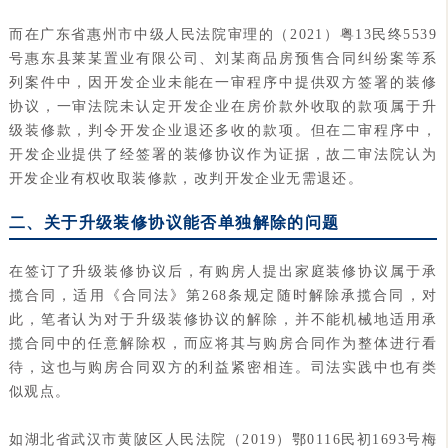
而在广东省惠州市中级人民法院审理的（2021）粤13民终5539
号惠东县莱某置业有限公司、刘某商品房预售合同纠纷案等系
列案件中，因开发企业未能在一审程序中提供双方签署的装修
协议，一审法院未认定开发企业在房价款外收取的款项属于升
级装修款，判令开发企业退还多收的款项。但在二审程序中，
开发企业提供了经签署的装修协议作为证据，故二审法院认为
开发企业有权收取装修款，改判开发企业无需退还。
二、关于升级装修协议能否单独解除的问题
在签订了升级装修协议后，有购房人提出家庭装修协议属于承
揽合同，适用《合同法》第268条规定随时解除承揽合同，对
此，笔者认为对于升级装修协议的解除，并不能机械地适用承
揽合同中的任意解除权，而应将其与购房合同作为整体进行看
待，这也与购房合同双方的利益紧密相连。司法实践中也有类
似观点。
如湖北省武汉市黄陂区人民法院（2019）鄂0116民初1693号梅