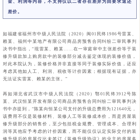
金、利润等内容，不支持仅以二者存在差异为由要求退还
差价。
如福建省福州市中级人民法院（2020）闽01民终1986号雷某、
赖某、福州中某地产有限公司商品房预售合同纠纷二审民事判
决书中指出，“现雷某、赖某……在一审庭审中主张差价等于装
修升级款加上购房款中的装修部分减去鉴定体现的装修价值，
对此本院认为，装修价格并非直接等同于装修实际价值，还应
考虑其他如人工、利润、税收等计价因素；根据现有证据，亦
无法证实雷某、赖某的主张。”
再如湖北省武汉市中级人民法院（2020）鄂01民终3912号陈
某、武汉恒某开发有限公司商品房预售合同纠纷二审民事判决
书中亦提到，“陈某向恒某公司支付的升级总费用为121640元，
该费用不仅是装修材料、装修人工等装修成本价，而是房屋装
修升级部分的销售价，至少包括税金规费、管理成本、合理利
润等其他应予考虑的计价因素，而不能仅仅认定实际交付的装
修升级后的房屋仅比未签订《装修升级协议》的业主的房屋多