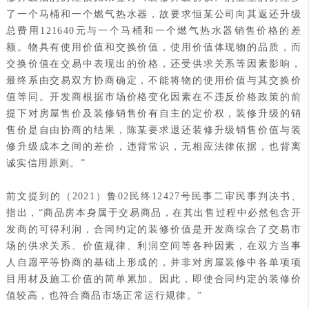
了一个马桶和一个燃气热水器，故要求恒某公司向其返还升级
总费用121640元与一个马桶和一个燃气热水器销售价格的差
额。物具有使用价值和交换价值，使用价值体现物的品质，而
交换价值在交易中表现出的价格，还受供求关系等因素影响，
最终系由交易双方协商确定，不能将物的使用价值与其交换价
值等同。开发商根据市场价格变化因素在不违反价格政策的前
提下对房屋售价及装修销售价有自主的定价权，装修升级的销
售价是自由协商的结果，陈某要求退还装修升级销售价值与装
修升级成本之间的差价，违背常识，无相应法律依据，也背离
诚实信用原则。”
前文提到的（2021）鲁02民终12427号民事二审民事判决书、
指出，“商品房本身属于交易商品，在其出售过程中必然包含开
发商的可得利润，合同约定的装修价值是开发商综合了交易市
场的供求关系、价值规律、利润空间等各种因素，在双方当事
人自愿平等协商的基础上形成的，并非对房屋装修中各单项项
目用材及施工价值的简单累加。因此，即使合同约定的装修价
值较高，也符合商品市场正常运行规律。”