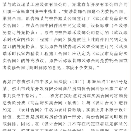
某与武汉瑞某工程装饰有限公司、湖北鑫某开发有限公司合同
纠纷一审民事判决书中指出，“案涉装饰合同是否为委托合同、
承揽合同。原告梅某与被告鑫某公司签订了《武汉市商品房买
卖合同》，在该合同中附件四中约定装饰、设备标准（全装修
另签订补充协议），原告与被告瑞禾装饰公司签订的《武汉瑞
禾时代室内精装工程施工合同》就是依照上述附件四的约定所
签订的补充协议。故此原告与被告瑞禾装饰公司签订的《武汉
瑞禾时代室内精装工程施工合同》应认定为《武汉市商品房买
卖合同》的补充协议。原告诉称该装饰装修合同是委托合同或
者装修合同可随时解除的意见，本院不予支持。”
再如广东省佛山市中级人民法院（2021）粤06民终11661号赵
某、佛山市茂某开发有限公司商品房销售合同纠纷民事二审民
事判决书中指出，“……双方在实际签订房屋买卖合同时将购房
总价款分成《商品房买卖合同（预售）》与《设计合同》进行
约定，《设计合同》中名为设计费款项，实质上并不限于设计
价值，更主要是房屋购房价值的一部分。两份合同需同时履行
或解除。因此，在《设计合同》并不存在约定或者法定解除的
情形下，赵某单方主张解除《设计合同》，缺乏理据，本院不