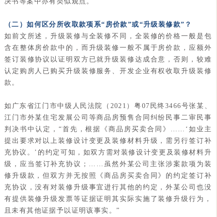
决书等案中亦有类似观点。
（二）如何区分所收取款项系“房价款”或“升级装修款”？
如前文所述，升级装修与全装修不同，全装修的价格一般是包
含在整体房价款中的，而升级装修一般不属于房价款，应额外
签订装修协议以证明双方已就升级装修达成合意，否则，较难
认定购房人已购买升级装修服务、开发企业有权收取升级装修
款。
如广东省江门市中级人民法院（2021）粤07民终3466号张某、
江门市外某住宅发展公司等商品房预售合同纠纷民事二审民事
判决书中认定，“首先，根据《商品房买卖合同》……‘如业主
提出要求对以上装修设计变更及装修材料升级，需另行签订补
充协议。’的约定可知，如双方需对装修设计变更及装修材料升
级，应当签订补充协议；……虽然外某公司主张涉案款项为装
修升级款，但双方并无按照《商品房买卖合同》的约定签订补
充协议，没有对装修升级事宜进行其他的约定，外某公司也没
有提供装修升级发票等证据证明其实际实施了装修升级行为，
且未有其他证据予以证明该事实。”