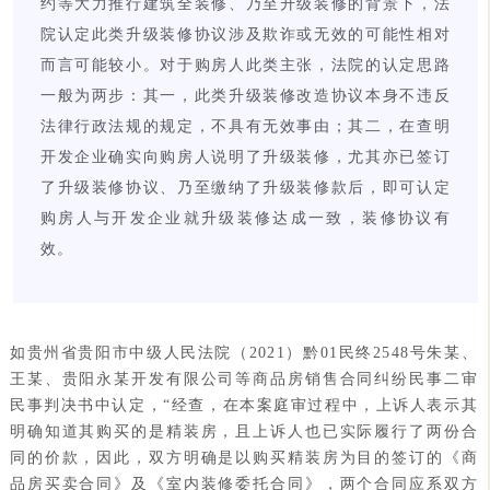
约等大力推行建筑全装修、乃至升级装修的背景下，法
院认定此类升级装修协议涉及欺诈或无效的可能性相对
而言可能较小。对于购房人此类主张，法院的认定思路
一般为两步：其一，此类升级装修改造协议本身不违反
法律行政法规的规定，不具有无效事由；其二，在查明
开发企业确实向购房人说明了升级装修，尤其亦已签订
了升级装修协议、乃至缴纳了升级装修款后，即可认定
购房人与开发企业就升级装修达成一致，装修协议有
效。
如贵州省贵阳市中级人民法院（2021）黔01民终2548号朱某、
王某、贵阳永某开发有限公司等商品房销售合同纠纷民事二审
民事判决书中认定，“经查，在本案庭审过程中，上诉人表示其
明确知道其购买的是精装房，且上诉人也已实际履行了两份合
同的价款，因此，双方明确是以购买精装房为目的签订的《商
品房买卖合同》及《室内装修委托合同》，两个合同应系双方