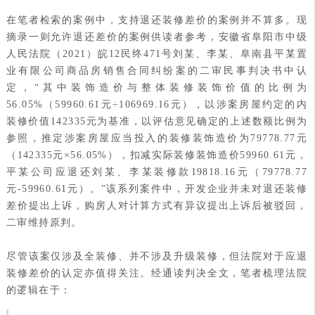
在笔者检索的案例中，支持退还装修差价的案例并不算多。现
摘录一则允许退还差价的案例供读者参考，安徽省阜阳市中级
人民法院（2021）皖12民终471号刘某、李某、阜南县平某置
业有限公司商品房销售合同纠纷案的二审民事判决书中认
定，“其中装饰造价与整体装修装饰价值的比例为
56.05%（59960.61元÷106969.16元），以涉案房屋约定的内
装修价值142335元为基准，以评估意见确定的上述数额比例为
参照，推定涉案房屋应当投入的装修装饰造价为79778.77元
（142335元×56.05%），扣减实际装修装饰造价59960.61元，
平某公司应退还刘某、李某装修款19818.16元（79778.77
元-59960.61元）。”该系列案件中，开发企业并未对退还装修
差价提出上诉，购房人对计算方式有异议提出上诉后被驳回，
二审维持原判。
尽管该案仅涉及全装修、并不涉及升级装修，但法院对于应退
装修差价的认定亦值得关注。经通读判决全文，笔者梳理法院
的逻辑在于：