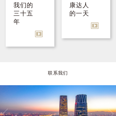
展总公司报到。总公司那时在北三环的北京
我们的
康达人
康达三十年感言
出版社顶层办公，很是简陋。我还记得报到
三十五
的一天
对律师专业化建设的探索——组建北京部（证券部）
时总公司正在开联欢会，见到的第一位领导
年
康达独特的文化建设
是总公司副总裁周传典。他是原冶金部副部
初到康达的日子
长，跟我谈了些三线攀枝花建设往事，令人
起敬。后来又见到了总公司董事长原冶金部
部长唐克、副董事长原煤炭部部长高扬文、
总裁原北京市副市长韩伯平等。不久，我被
任命为总公司法律事务部总经理。记得当时
我们都拿原行政级别工资，过节和其他机关
联系我们
一样发点实物福利。我刚到时的春节，公司
发了桶食油。我挺高兴，我哥却取笑我
是“初见成效”。
经阅读国务院批准中国康华发展总公司成立
的文件和同事们介绍情况，包括邓朴方把我
叫到家里亲自谈话指导，我对总公司的性质