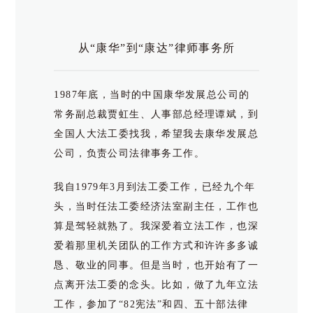
我经历的康达点滴
康达围棋情结
从“康华”到“康达”律师事务所
流年
康达一家亲——春节团拜
1987年底，当时的中国康华发展总公司的
院里的菠萝蜜
常务副总裁贾虹生、人事部总经理谭斌，到
我与康达三十年
全国人大法工委找我，希望我去康华发展总
康达培育我成长
公司，负责公司法律事务工作。
我们为“厅长”寻求一个平等的机会
我自1979年3月到法工委工作，已经九个年
康达初期的客户和大案
头，当时任法工委经济法室副主任，工作也
“法律之师”与“道德之师”
算是驾轻就熟了。我深爱着立法工作，也深
我与康达的故事
爱着那里机关团队的工作方式和许许多多诚
康达故事 而立康达
恳、敬业的同事。但是当时，也开始有了一
职业尊严
点离开法工委的念头。比如，做了九年立法
坚守法治梦想，共筑法治中国
工作，参加了“82宪法”和四、五十部法律