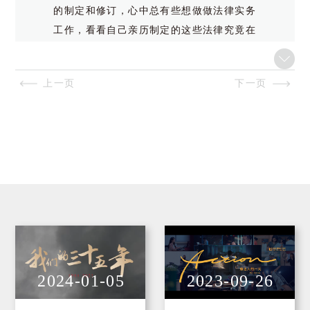
的制定和修订，心中总有些想做做法律实务
律师与刑事辩护
工作，看看自己亲历制定的这些法律究竟在
关于《彭真民主法制思想研究与教育基金》的成立背景以及一些活动介绍
实践中如何。又比如，自己在少数民族地区
康达律师参与立法的小故事
的插队经历，养成了一些不羁的作风——比
上一页
下一页
如好酒，自觉与机关生活不大合拍。但从本
质上说，还有一个更深层次的原因帮助我下
了决心。那就是前几年父亲曾对我谈及：邓
朴方“文革”受那么大迫害摧残，现在在中国
创办残疾人福利事业，是没有过的，十分重
要，也很困难。中国有几千万残疾人，算上
他们的家庭亲属就是上亿人。这是大事。你
有可能应当给予帮助。（大意）因此，贾虹
从“康华”到“康达”律师事务所
生、谭斌二位一来谈，我很快就下了决心，
我在康达
同意去康华发展总公司工作。
2024-01-05
2023-09-26
北京市康达律师事务所更名及总部办公地的几次变迁
这样，1988年元旦刚过，我就去了康华发
康达前期制度建设