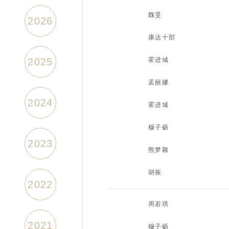
旻律师画医患（一）
魏旻
2026
土地一级开发征用中的法律问题之
康达十部
合伙协议对“全体合伙人一致同意事
2025
霍进城
做律师将大有作为
孟丽娜
2024
当我们谈论乔丹商标案时，我们在
霍进城
筑基不拒他山石 璞玉常琢终成器（
穆子砺
2023
购买房屋后出现质量问题责任的承
熊梦颖
关于多层分包、转包合同中违法分
胡振
2022
劳动争议案例及评析
周若琪
2021
试论商事调解当事人（下）
穆子砺