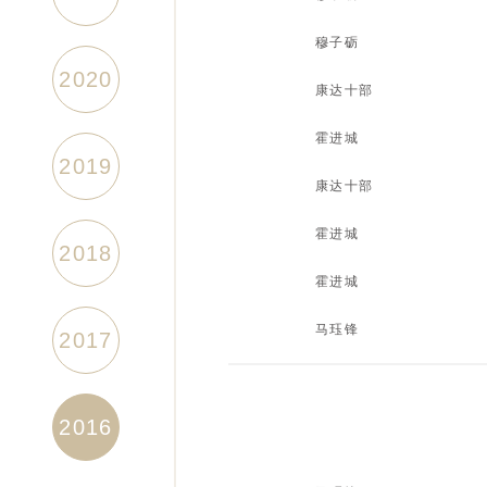
试论商事调解当事人（上）
穆子砺
2020
僵尸企业的界定及处置方式
康达十部
解析“让与担保”、“以物抵债”、“
霍进城
2019
影响力贿赂犯罪的背景及对有影响
康达十部
案例大数据：行为默示是否构成合
霍进城
2018
案例数据解析：定金、违约金、赔
霍进城
外商投资企业股权出资实务中的几
马珏锋
2017
精神血脉共传承（下）
2016
精神血脉共传承（中）