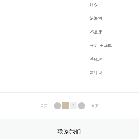
团体人身保险问题研究--以铁路公
叶余
保险竞合问题研究
涂海潮
被保险人处分赔偿请求权对保险代
祁显唐
万宝之争——华润的抉择
张力 王华鹏
浅析被保险人与第三者之间的基础
岳晓琳
“未办理出质登记”是否必然免除出
霍进城
首页
1
2
末页
联系我们