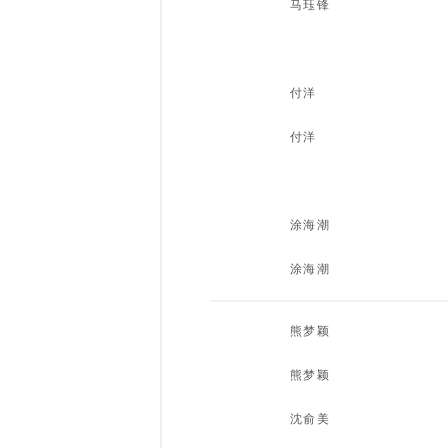
融资租赁与分期付款买卖在企业经
马珏锋
精神血脉共传承（上）
关于“党大还是法大”问题的一封信
付洋
关于“公司法”的一份简报
付洋
民事诉讼法司法解释对保险人的影
反垄断法对保险消费者权益保护问题
涂海潮
反垄断法对保险消费者权益保护问题
涂海潮
委托贷款合同纠纷诉讼主体的确定
熊梦颖
诉讼保全之财产保全责任保险
熊梦颖
浅谈保证保险追偿问题
沈俞美